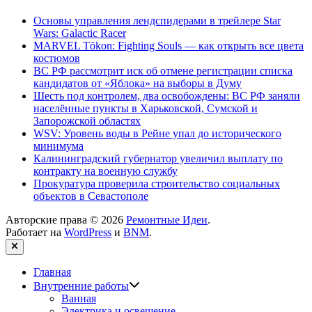
Основы управления лендспидерами в трейлере Star
Wars: Galactic Racer
MARVEL Tōkon: Fighting Souls — как открыть все цвета
костюмов
ВС РФ рассмотрит иск об отмене регистрации списка
кандидатов от «Яблока» на выборы в Думу
Шесть под контролем, два освобождены: ВС РФ заняли
населённые пункты в Харьковской, Сумской и
Запорожской областях
WSV: Уровень воды в Рейне упал до исторического
минимума
Калининградский губернатор увеличил выплату по
контракту на военную службу
Прокуратура проверила строительство социальных
объектов в Севастополе
Авторские права © 2026
Ремонтные Идеи
.
Работает на
WordPress
и
BNM
.
Закрыть
Главная
Показать
Внутренние работы
подменю
Ванная
Электрика и освещение