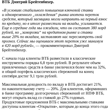
ВТБ Дмитрий Брейтенбихер.
«В условиях стабильного повышения ключевой ставки
и одновременного „охлаждения“ рынка ипотеки переток
средств, который заемщики могли направить на первый взнос
по кредиту, но в итоге разместили на вклады, усиливается.
Еще в середине года мы ожидали, что он составит 380 млрд
рублей, но „заморозки“ на кредитном рынке и ставки
выше 20% по вкладам, заставляют нас пересмотреть свой
прогноз. Сейчас мы оцениваем этот переток уже минимум
в 420 млрд рублей»,
— прокомментировал Дмитрий
Брейтенбихер.
С начала года клиенты ВТБ разместили в классические
инструменты порядка 6,8 трлн рублей. В результате объем
привлеченных средств в банке увеличился более чем на 32%,
и общий портфель классических сбережений на конец
сентября достиг 9,1 трлн рублей.
Максимальная доходность по вкладу в ВТБ достигает 21%,
по накопительному счету — 20%. Для клиентов, оформивших
в банке программу долгосрочных сбережений от НПФ ВТБ,
могут открыть вклад со ставкой до 27% годовых.
Продуктовые предложения ВТБ с максимальными ставками
доступны клиентам «Открытия», которым до конца этого года