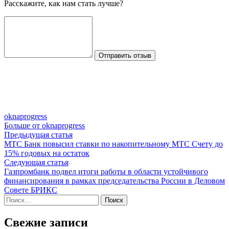
Расскажите, как нам стать лучше?
Отправить отзыв
oknaprogress
Больше от oknaprogress
Навигация
Предыдущая
Предыдущая статья
статья:
МТС Банк повысил ставки по накопительному МТС Счету до
по
15% годовых на остаток
записям
Следующая
Следующая статья
статья:
Газпромбанк подвел итоги работы в области устойчивого
финансирования в рамках председательства России в Деловом
Совете БРИКС
Найти:
Свежие записи