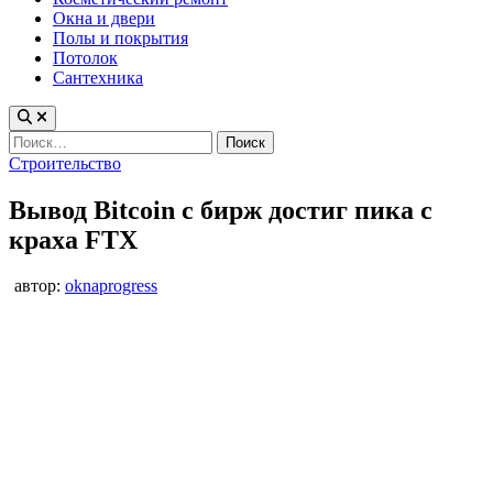
Окна и двери
Полы и покрытия
Потолок
Сантехника
Найти:
Опубликовано
Строительство
в
Вывод Bitcoin с бирж достиг пика с
краха FTX
автор:
oknaprogress