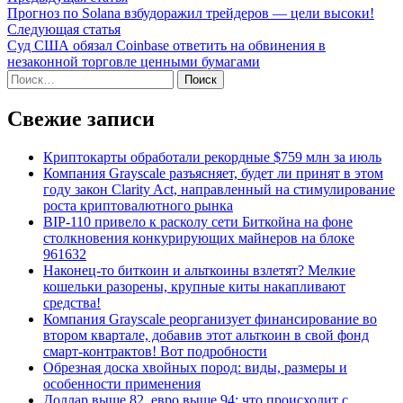
Навигация
статья:
Прогноз по Solana взбудоражил трейдеров — цели высоки!
по
Следующая
Следующая статья
записям
статья:
Суд США обязал Coinbase ответить на обвинения в
незаконной торговле ценными бумагами
Найти:
Свежие записи
Криптокарты обработали рекордные $759 млн за июль
Компания Grayscale разъясняет, будет ли принят в этом
году закон Clarity Act, направленный на стимулирование
роста криптовалютного рынка
BIP-110 привело к расколу сети Биткойна на фоне
столкновения конкурирующих майнеров на блоке
961632
Наконец-то биткоин и альткоины взлетят? Мелкие
кошельки разорены, крупные киты накапливают
средства!
Компания Grayscale реорганизует финансирование во
втором квартале, добавив этот альткоин в свой фонд
смарт-контрактов! Вот подробности
Обрезная доска хвойных пород: виды, размеры и
особенности применения
Доллар выше 82, евро выше 94: что происходит с