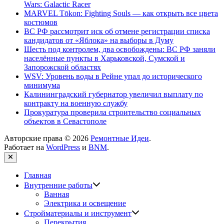
Wars: Galactic Racer
MARVEL Tōkon: Fighting Souls — как открыть все цвета
костюмов
ВС РФ рассмотрит иск об отмене регистрации списка
кандидатов от «Яблока» на выборы в Думу
Шесть под контролем, два освобождены: ВС РФ заняли
населённые пункты в Харьковской, Сумской и
Запорожской областях
WSV: Уровень воды в Рейне упал до исторического
минимума
Калининградский губернатор увеличил выплату по
контракту на военную службу
Прокуратура проверила строительство социальных
объектов в Севастополе
Авторские права © 2026
Ремонтные Идеи
.
Работает на
WordPress
и
BNM
.
Закрыть
Главная
Показать
Внутренние работы
подменю
Ванная
Электрика и освещение
Показать
Стройматериалы и инструмент
подменю
Перекрытия