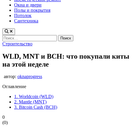
Окна и двери
Полы и покрытия
Потолок
Сантехника
Найти:
Опубликовано
Строительство
в
WLD, MNT и BCH: что покупали киты
на этой неделе
автор:
oknaprogress
Оглавление
1.
Worldcoin (WLD)
2.
Mantle (MNT)
3.
Bitcoin Cash (BCH)
0
(
0
)