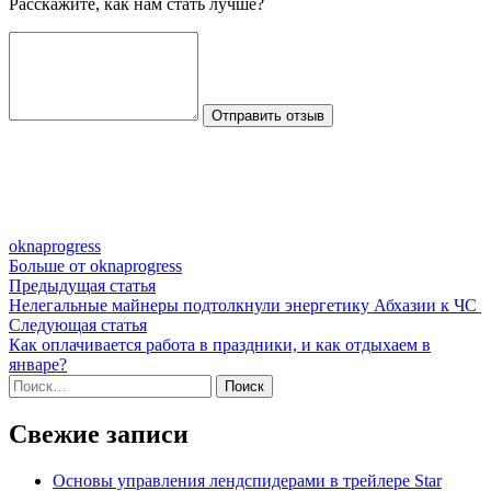
Расскажите, как нам стать лучше?
Отправить отзыв
oknaprogress
Больше от oknaprogress
Навигация
Предыдущая
Предыдущая статья
статья:
Нелегальные майнеры подтолкнули энергетику Абхазии к ЧС
по
Следующая
Следующая статья
записям
статья:
Как оплачивается работа в праздники, и как отдыхаем в
январе?
Найти:
Свежие записи
Основы управления лендспидерами в трейлере Star