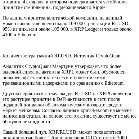
вторник, 4 февраля, в котором подчеркивается устойчивое
принятие стейблкоина, поддерживаемого Ripple.
По данным криптоаналитической компании, на данный
момент было завершено около 109 000 транзакций RLUSD,
95% из них, или около 105 000, в XRP Ledger и только около
4100 в Ethereum.
Количество транзакций RLUSD, Источник CryptoQuant
Аналитик CryptoQuant Маартунн утверждает, что более
высокий спрос на актив на XRPL может быть обусловлен
большей эффективностью сети и более низкими
транзакционными издержками по сравнению с Ethereum.
Другим вероятным стимулом для RLUSD на XRPL является
его растущее принятие в DeFi-активности в сети после
недавней поправки об автоматическом возврате средств
маркет-мейкерам. Согласно данным xpmarket.com на момент
написания статьи, на основе этого актива существует не менее
66 пулов ликвидности.
Самый большой пул, XRP/RLUSD, может похвастаться
ликвидностью более 1,6 млн долларов США и почти 3000