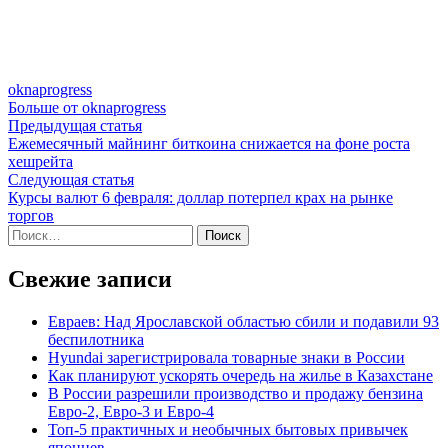
oknaprogress
Больше от oknaprogress
Навигация
Предыдущая
Предыдущая статья
статья:
Ежемесячный майнинг биткоина снижается на фоне роста
по
хешрейта
записям
Следующая
Следующая статья
статья:
Курсы валют 6 февраля: доллар потерпел крах на рынке
торгов
Найти:
Свежие записи
Евраев: Над Ярославской областью сбили и подавили 93
беспилотника
Hyundai зарегистрировала товарные знаки в России
Как планируют ускорять очередь на жилье в Казахстане
В России разрешили производство и продажу бензина
Евро-2, Евро-3 и Евро-4
Топ-5 практичных и необычных бытовых привычек
японцев