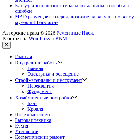
Как удлинить шланг стиральной машины: способы и
ошибки
MAD размещает галереи, похожие на валуны, по всему
музею в Шэньчжэне
Авторские права © 2026
Ремонтные Идеи
.
Работает на
WordPress
и
BNM
.
Закрыть
Главная
Показать
Внутренние работы
подменю
Ванная
Электрика и освещение
Показать
Стройматериалы и инструмент
подменю
Перекрытия
Фундамент
Показать
Хозяйственные постройки
подменю
Баня
Кровля
Полезные советы
Бытовая техника
Кухня
Утепление
Косметический ремонт