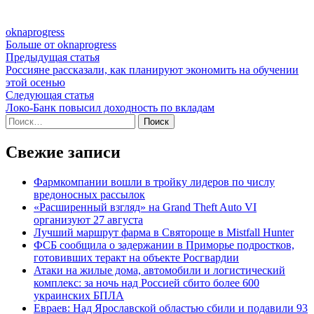
oknaprogress
Больше от oknaprogress
Навигация
Предыдущая
Предыдущая статья
статья:
Россияне рассказали, как планируют экономить на обучении
по
этой осенью
записям
Следующая
Следующая статья
статья:
Локо-Банк повысил доходность по вкладам
Найти:
Свежие записи
Фармкомпании вошли в тройку лидеров по числу
вредоносных рассылок
«Расширенный взгляд» на Grand Theft Auto VI
организуют 27 августа
Лучший маршрут фарма в Святороще в Mistfall Hunter
ФСБ сообщила о задержании в Приморье подростков,
готовивших теракт на объекте Росгвардии
Атаки на жилые дома, автомобили и логистический
комплекс: за ночь над Россией сбито более 600
украинских БПЛА
Евраев: Над Ярославской областью сбили и подавили 93