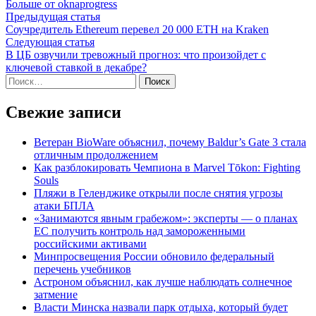
Больше от oknaprogress
Навигация
Предыдущая
Предыдущая статья
статья:
Соучредитель Ethereum перевел 20 000 ETH на Kraken
по
Следующая
Следующая статья
записям
статья:
В ЦБ озвучили тревожный прогноз: что произойдет с
ключевой ставкой в декабре?
Найти:
Свежие записи
Ветеран BioWare объяснил, почему Baldur’s Gate 3 стала
отличным продолжением
Как разблокировать Чемпиона в Marvel Tōkon: Fighting
Souls
Пляжи в Геленджике открыли после снятия угрозы
атаки БПЛА
«Занимаются явным грабежом»: эксперты — о планах
ЕС получить контроль над замороженными
российскими активами
Минпросвещения России обновило федеральный
перечень учебников
Астроном объяснил, как лучше наблюдать солнечное
затмение
Власти Минска назвали парк отдыха, который будет