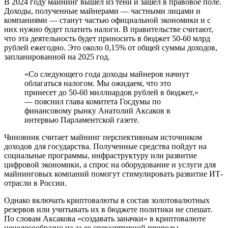
В 2024 году майнинг вышел из тени и зашел в правовое поле.
Доходы, полученные майнерами — частными лицами и
компаниями — станут частью официальной экономики и с
них нужно будет платить налоги. В правительстве считают,
что эта деятельность будет приносить в бюджет 50-60 млрд
рублей ежегодно. Это около 0,15% от общей суммы доходов,
запланированной на 2025 год.
«Со следующего года доходы майнеров начнут
облагаться налогом. Мы ожидаем, что это
принесет до 50-60 миллиардов рублей в бюджет,»
— пояснил глава комитета Госдумы по
финансовому рынку Анатолий Аксаков в
интервью Парламентской газете.
Чиновник считает майнинг перспективным источником
доходов для государства. Полученные средства пойдут на
социальные программы, инфраструктуру или развитие
цифровой экономики, а спрос на оборудование и услуги для
майнинговых компаний помогут стимулировать развитие ИТ-
отрасли в России.
Однако включать криптовалюты в состав золотовалютных
резервов или учитывать их в бюджете политики не спешат.
По словам Аксакова «создавать заначки» в криптовалюте
нецелесообразно из-за ее спекулятивной природы.