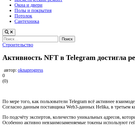
Окна и двери
Полы и покрытия
Потолок
Сантехника
Найти:
Опубликовано
Строительство
в
Активность NFT в Telegram достигла р
автор:
oknaprogress
0
(
0
)
По мере того, как пользователи Telegram всё активнее взаим
Согласно данным поставщика Web3-данных Helika, в третьем кв
По подсчёту экспертов, количество уникальных адресов, которы
Особенно активно невзаимозаменяемые токены используют ге