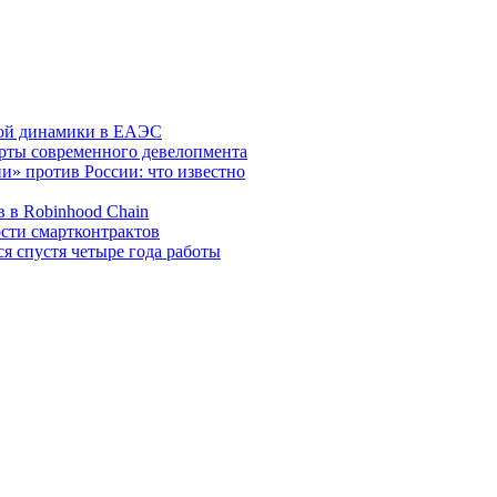
ной динамики в ЕАЭС
арты современного девелопмента
и» против России: что известно
 в Robinhood Chain
ости смартконтрактов
ся спустя четыре года работы