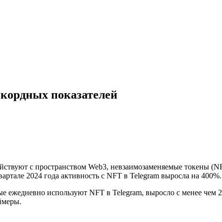
екордных показателей
одействуют с пространством Web3, невзаимозаменяемые токены (
артале 2024 года активность с NFT в Telegram выросла на 400%.
е ежедневно используют NFT в Telegram, выросло с менее чем 20
ймеры.