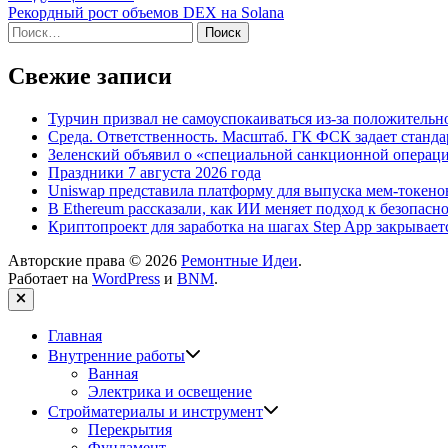
записям
статья:
Рекордный рост объемов DEX на Solana
Найти:
Свежие записи
Турчин призвал не самоуспокаиваться из-за положитель
Среда. Ответственность. Масштаб. ГК ФСК задает станд
Зеленский объявил о «специальной санкционной операци
Праздники 7 августа 2026 года
Uniswap представила платформу для выпуска мем-токенов
В Ethereum рассказали, как ИИ меняет подход к безопасн
Криптопроект для заработка на шагах Step App закрывает
Авторские права © 2026
Ремонтные Идеи
.
Работает на
WordPress
и
BNM
.
Закрыть
Главная
Показать
Внутренние работы
подменю
Ванная
Электрика и освещение
Показать
Стройматериалы и инструмент
подменю
Перекрытия
Фундамент