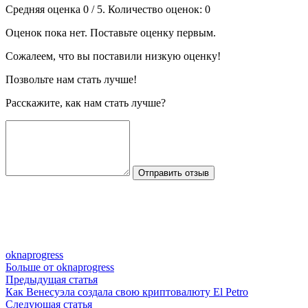
Средняя оценка
0
/ 5. Количество оценок:
0
Оценок пока нет. Поставьте оценку первым.
Сожалеем, что вы поставили низкую оценку!
Позвольте нам стать лучше!
Расскажите, как нам стать лучше?
Отправить отзыв
oknaprogress
Больше от oknaprogress
Навигация
Предыдущая
Предыдущая статья
статья:
Как Венесуэла создала свою криптовалюту El Petro
по
Следующая
Следующая статья