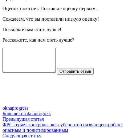
Оценок пока нет. Поставьте оценку первым.
Сожалеем, что вы поставили низкую оценку!
Позвольте нам стать лучше!
Расскажите, как нам стать лучше?
Отправить отзыв
oknaprogress
Больше от oknaprogress
Навигация
Предыдущая
Предыдущая статья
статья:
ФРС теряет контроль: экс-губернатор назвал центробанк
по
опасным и политизированным
записям
Следующая
Следующая статья