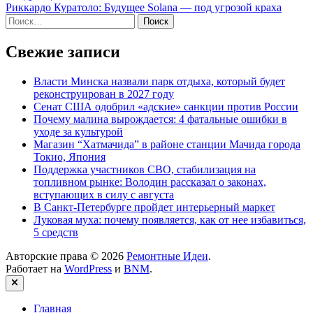
статья:
Риккардо Куратоло: Будущее Solana — под угрозой краха
Найти:
Свежие записи
Власти Минска назвали парк отдыха, который будет
реконструирован в 2027 году
Сенат США одобрил «адские» санкции против России
Почему малина вырождается: 4 фатальные ошибки в
уходе за культурой
Магазин “Хатмачида” в районе станции Мачида города
Токио, Япония
Поддержка участников СВО, стабилизация на
топливном рынке: Володин рассказал о законах,
вступающих в силу с августа
В Санкт-Петербурге пройдет интерьерный маркет
Луковая муха: почему появляется, как от нее избавиться,
5 средств
Авторские права © 2026
Ремонтные Идеи
.
Работает на
WordPress
и
BNM
.
Закрыть
Главная