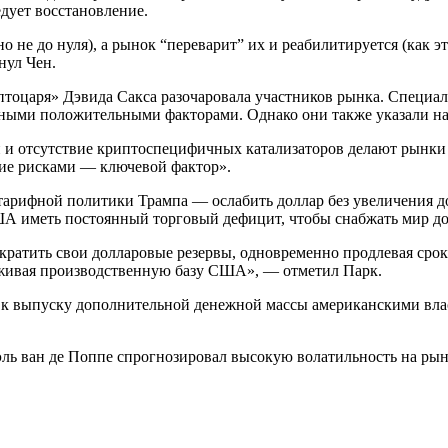
дует восстановление.
 не до нуля), а рынок “переварит” их и реабилитируется (как э
нул Чен.
тоцаря» Дэвида Сакса разочаровала участников рынка. Специал
ыми положительными факторами. Однако они также указали на 
ки и отсутствие криптоспецифичных катализаторов делают рынк
ние рисками — ключевой фактор».
 тарифной политики Трампа — ослабить доллар без увеличения 
ША иметь постоянный торговый дефицит, чтобы снабжать мир д
кратить свои долларовые резервы, одновременно продлевая срок
живая производственную базу США», — отметил Парк.
 к выпуску дополнительной денежной массы американскими влас
ль ван де Поппе спрогнозировал высокую волатильность на рын