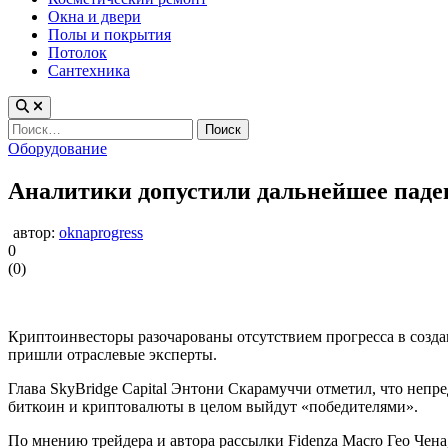
Окна и двери
Полы и покрытия
Потолок
Сантехника
Найти:
Опубликовано
Оборудование
в
Аналитики допустили дальнейшее паде
автор:
oknaprogress
0
(
0
)
Криптоинвесторы разочарованы отсутствием прогресса в созд
пришли отраслевые эксперты.
Глава SkyBridge Capital Энтони Скарамуччи отметил, что непр
биткоин и криптовалюты в целом выйдут «победителями».
По мнению трейдера и автора рассылки Fidenza Macro Гео Чена