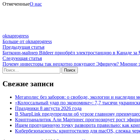
Отмеченные
О нас
oknaprogress
Больше от oknaprogress
Навигация
Предыдущая
Предыдущая статья
статья:
Биткоин-майнер Bitdeer приобрёл электростанцию в Канаде за 
по
Следующая
Следующая статья
записям
статья:
Почему инвесторы так неохотно покупают Эфириум? Мнение э
Найти:
Свежие записи
Мегаполис без заборов: о свободе, экологии и наследии
«Колоссальный удар по экономике»: 7,7 тысячи украински
Праздники 8 августа 2026 года
В SharpLink предупредили об угрозе главному преимущес
Криптоаналитик Али Мартинес прогнозирует рост эфири
Ищем пропущенную точку разворота правильно: как крип
Кибербезопасность: криптостилер для macOS, слежка чере