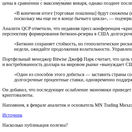
цены в сравнении с максимумами января, однако позднее после
«В конечном итоге [торговые пошлины] будут снижены (но
поскольку мы еще не в конце бычьего цикла», — подчерк
Аналити QCP отметили, что недавняя пресс-конференция «крип
перспективу формирования биткоин-резерва в США долгосрочн
«Биткоин сохраняет стойкость, но геополитические рис
недели, ожидайте продолжения волатильности. Управле
Портфельный менеджер Bitwise Джефф Парк считает, что цель
и востребованность доллара на мировом рынке «вынуждает С
«Один из способов этого добиться — заставить страны со
долгосрочные процентные ставки, одновременно поддер
Он добавил, что последующее ослабление экономики приведет
криптовалюты.
Напомним, в феврале аналитик и основатель MN Trading Михаэ
Источник
Насколько публикация полезна?