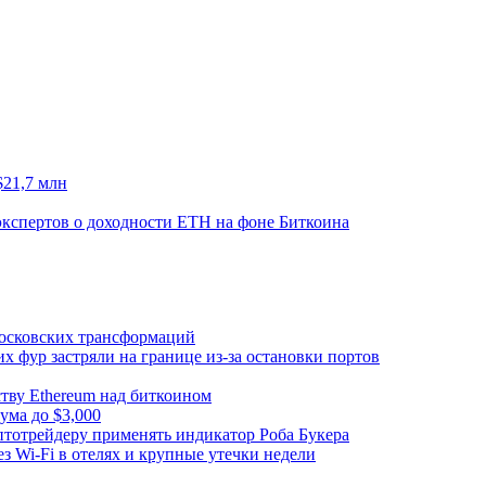
$21,7 млн
кспертов о доходности ETH на фоне Биткоина
 московских трансформаций
х фур застряли на границе из-за остановки портов
тву Ethereum над биткоином
ума до $3,000
тотрейдеру применять индикатор Роба Букера
з Wi-Fi в отелях и крупные утечки недели