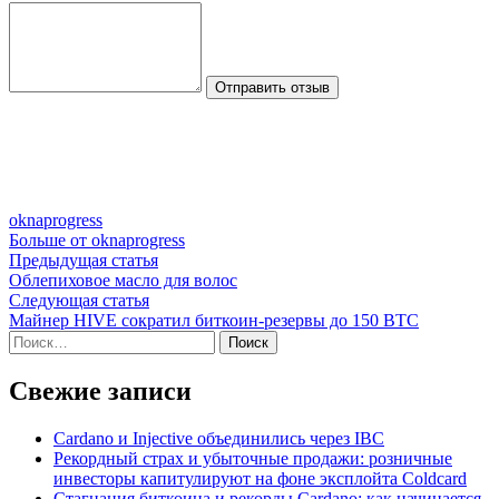
Отправить отзыв
oknaprogress
Больше от oknaprogress
Навигация
Предыдущая
Предыдущая статья
статья:
Облепиховое масло для волос
по
Следующая
Следующая статья
записям
статья:
Майнер HIVE сократил биткоин-резервы до 150 BTC
Найти:
Свежие записи
Cardano и Injective объединились через IBC
Рекордный страх и убыточные продажи: розничные
инвесторы капитулируют на фоне эксплойта Coldcard
Стагнация биткоина и рекорды Cardano: как начинается