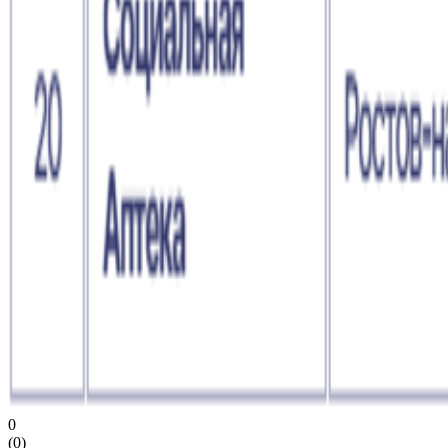
0
(
0
)