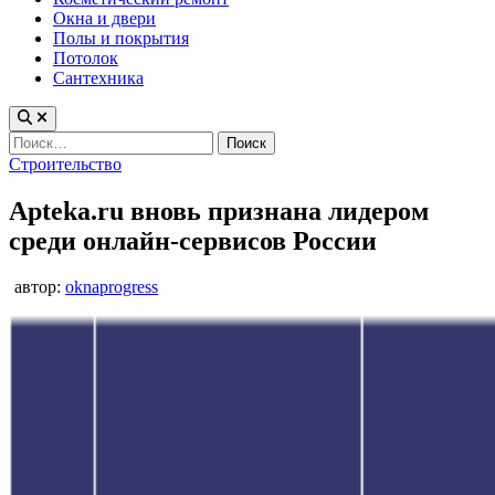
Окна и двери
Полы и покрытия
Потолок
Сантехника
Найти:
Опубликовано
Строительство
в
Apteka.ru вновь признана лидером
среди онлайн-сервисов России
автор:
oknaprogress