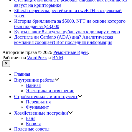
август на крипторынке
Ether.fi перенесла рестейкинг из weETH в отдельный
токен
История бриллианта за $5000, NFT на основе которого
был продан за $43,000
Курсы валют 8 августа: рубль упал к доллару и евро
Достигла ли Cardano (ADA) дна? Аналитическая
компания сообщает! Вот последняя информация
Авторские права © 2026
Ремонтные Идеи
.
Работает на
WordPress
и
BNM
.
Закрыть
Главная
Показать
Внутренние работы
подменю
Ванная
Электрика и освещение
Показать
Стройматериалы и инструмент
подменю
Перекрытия
Фундамент
Показать
Хозяйственные постройки
подменю
Баня
Кровля
Полезные советы