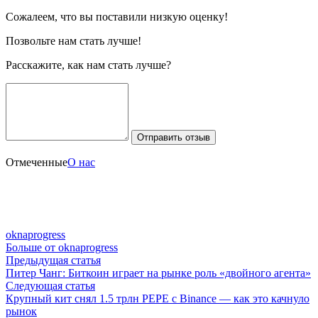
Сожалеем, что вы поставили низкую оценку!
Позвольте нам стать лучше!
Расскажите, как нам стать лучше?
Отправить отзыв
Отмеченные
О нас
oknaprogress
Больше от oknaprogress
Навигация
Предыдущая
Предыдущая статья
статья:
Питер Чанг: Биткоин играет на рынке роль «двойного агента»
по
Следующая
Следующая статья
записям
статья:
Крупный кит снял 1.5 трлн PEPE с Binance — как это качнуло
рынок