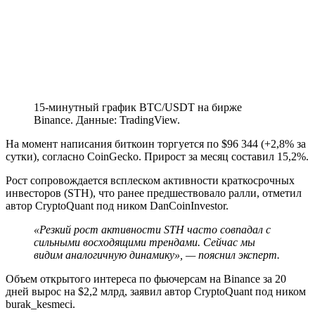
15-минутный график BTC/USDT на бирже
Binance. Данные: TradingView.
На момент написания биткоин торгуется по $96 344 (+2,8% за
сутки), согласно CoinGecko. Прирост за месяц составил 15,2%.
Рост сопровождается всплеском активности краткосрочных
инвесторов (STH), что ранее предшествовало ралли, отметил
автор CryptoQuant под ником DanCoinInvestor.
«Резкий рост активности STH часто совпадал с
сильными восходящими трендами. Сейчас мы
видим аналогичную динамику», — пояснил эксперт.
Объем открытого интереса по фьючерсам на Binance за 20
дней вырос на $2,2 млрд, заявил автор CryptoQuant под ником
burak_kesmeci.