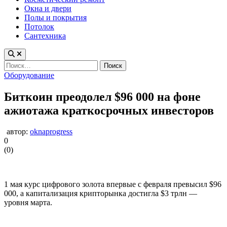
Окна и двери
Полы и покрытия
Потолок
Сантехника
Найти:
Опубликовано
Оборудование
в
Биткоин преодолел $96 000 на фоне
ажиотажа краткосрочных инвесторов
автор:
oknaprogress
0
(
0
)
1 мая курс цифрового золота впервые с февраля превысил $96
000, а капитализация крипторынка достигла $3 трлн —
уровня марта.