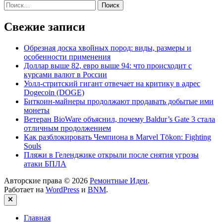
Найти:
Свежие записи
Обрезная доска хвойных пород: виды, размеры и
особенности применения
Доллар выше 82, евро выше 94: что происходит с
курсами валют в России
Уолл-стритский гигант отвечает на критику в адрес
Dogecoin (DOGE)
Биткоин-майнеры продолжают продавать добытые ими
монеты
Ветеран BioWare объяснил, почему Baldur’s Gate 3 стала
отличным продолжением
Как разблокировать Чемпиона в Marvel Tōkon: Fighting
Souls
Пляжи в Геленджике открыли после снятия угрозы
атаки БПЛА
Авторские права © 2026
Ремонтные Идеи
.
Работает на
WordPress
и
BNM
.
Закрыть
Главная