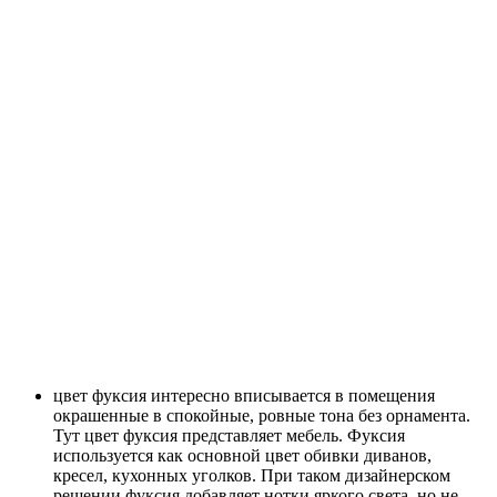
цвет фуксия интересно вписывается в помещения
окрашенные в спокойные, ровные тона без орнамента.
Тут цвет фуксия представляет мебель. Фуксия
используется как основной цвет обивки диванов,
кресел, кухонных уголков. При таком дизайнерском
решении фуксия добавляет нотки яркого света, но не