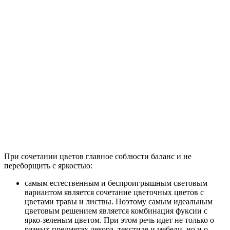
При сочетании цветов главное соблюсти баланс и не
переборщить с яркостью:
самым естественным и беспроигрышным световым
вариантом является сочетание цветочных цветов с
цветами травы и листвы. Поэтому самым идеальным
цветовым решением является комбинация фуксии с
ярко-зеленым цветом. При этом речь идет не только о
разных предметах декора, текстиле и мебели, но и о