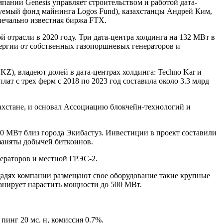
ании Genesis управляет строительством и работой дата-
уемый фонд майнинга Logos Fund), казахстанцы Андрей Ким,
печально известная биржа FTX.
отрасли в 2020 году. Три дата-центра холдинга на 132 МВт в
ергии от собственных газопоршневых генераторов и
Z), владеют долей в дата-центрах холдинга: Techno Kar и
т с трех ферм с 2018 по 2023 год составила около 3.3 млрд
ахстане, и основал Ассоциацию блокчейн-технологий и
80 МВт близ города Экибастуз. Инвестиции в проект составили
 заняты добычей биткоинов.
нераторов и местной ГРЭС-2.
адях компании размещают свое оборудование такие крупные
ланирует нарастить мощности до 500 МВт.
пинг 20 мс. н, комиссия 0.7%.