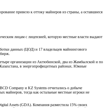
ирование привело к оттоку майнеров из страны, а оставшиеся
ческим лицам с лицензией, которую местные власти выдают
аботки данных (ЦОД) и 17 владельцев майнингового
обирж.
четыре организации из Актюбинской, два из Жамбылской и по
е Казахстана, в энергопрофицитных районах. Южные
, BCD Company и KZ Systems отчитались о добыче
ых майнеров, тогда как остальные местные игроки не
gital Assets (GDA). Компания разместила 15% своих