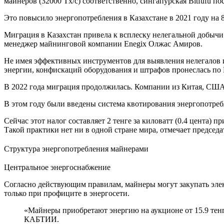
майнеров (32000 Tx/c) соответственно, сингапурская Bitfufu п
Это повысило энергопотребления в Казахстане в 2021 году на
Миграция в Казахстан привела к всплеску нелегальной добычи
менеджер майнинговой компании Enegix Олжас Амиров.
Не имея эффективных инструментов для выявления нелегалов и
энергии, конфискаций оборудования и штрафов пронеслась по К
В 2022 года миграция продолжилась. Компании из Китая, США и
В этом году были введены система квотирования энергопотребл
Сейчас этот налог составляет 2 тенге за киловатт (0.4 цента)
Такой практики нет ни в одной стране мира, отмечает предсе
Структура энергопотребления майнерами
Центральное энергоснабжение
Согласно действующим правилам, майнеры могут закупать эле
только при профиците в энергосети.
«Майнеры приобретают энергию на аукционе от 15.9 тенге
КАБТИИ.