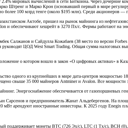
2.4% мировых вычислений в сети Биткоина. Через дочерние комп
арко Штренг и Марко Крон (основавший первый в мире регулир
 более 100 млрд тенге (около $195 млн). Среди акционеров — 
ахстанском Актобе, пришел на рынок майнинга из нефтегазовой 
on и обеспечивают хешрейт в 3270 Пх/с. Фермы работают на эн
ек Салжанов и Сайдулла Кожабаев (38 место по версии Forbes K
руководят ЦОД West Smart Trading. Общая сумма налоговых выпла
оложение о котором вошло в закон «О цифровых активах» в Каз
ельство одного из крупнейших в мире дата-центров мощностью 1
мещено свыше 35 000 майнеров Antminer и Avalon. Все мощности
а майнинг. Энергоснабжение обеспечивается от газопоршневых ге
ын Сарсенов и предприниматель Жанат Альдебергенов. На площ
е 20 мВт арендуют иностранные инвесторы. К 2025 году Enegix п
й поддерживает монеты BTC (726 Эх/с), LTC (1 Tx/c), BCH (0), 