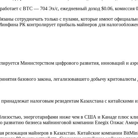
работает с BTC — 704 Эх/с, ежедневный доход $0.06, комиссия 0
язаны сотрудничать только с пулами, которые имеют официальн
а Минфина РК контролирует прибыль майнеров для налогообложе
егулируется Министерством цифрового развития, инноваций и 
 принятия базового закона, легализовавшего добычу критовалют
 принадлежат налоговым резидентам Казахстана с китайскими 
 близостью, энерготарифами ниже чем в США и Канаде плюс кл
 по развитию бизнеса майнинговой компании Enegix Олжас Амир
ная релокация майнеров в Казахстан. Китайские компании BitMin