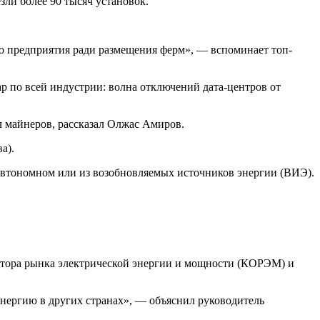
зли более 90 тысяч установок.
то предприятия ради размещения ферм», — вспоминает топ-
р по всей индустрии: волна отключений дата-центров от
ч майнеров, рассказал Олжас Амиров.
а).
ри автономном или из возобновляемых источников энергии (ВИЭ).
ратора рынка электрической энергии и мощности (КОРЭМ) и
оэнергию в других странах», — объяснил руководитель