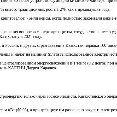
оставила 80 тысяч устройств. Суммарно китайские майнеры приве
 8% вместо традиционных роста 1-2%, как в предыдущие годы.
 криптовалют. «Были кейсы, когда полностью закрывали какие-
 решения вопросов с энергодефицитом, государство нанесло уда
азахстану в 2021 году.
 России, и других стран завезли в Казахстан порядка 160 тыся
ения и налог на майнинг (плата за использованное электричеств
 при централизованном энергоснабжении и 1 тенге (0.2 цента) п
датель КАБТИИ Даурен Карашев.
ктроэнергию только через госмонополиста, Казахстанского опе
 за кВт ($0.03), а при дефиците им разрешено закупать электр