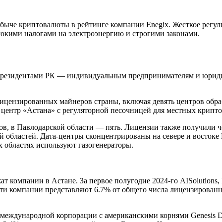
обыче криптовалюты в рейтинге компании Enegix. Жесткое регул
сокими налогами на электроэнергию и строгими законами.
м резидентами РК — индивидуальным предпринимателям и юриди
лицензированных майнеров страны, включая девять центров обр
центр «Астана» с регуляторной песочницей для местных крипт
ов, в Павлодарской области — пять. Лицензии также получили 
й областей. Дата-центры сконцентрированы на севере и восток
х областях используют газогенераторы.
 компании в Астане. За первое полугодие 2024-го AISolutions
Эти компании представляют 6.7% от общего числа лицензированн
 международной корпорации с американскими корнями Genesis Di