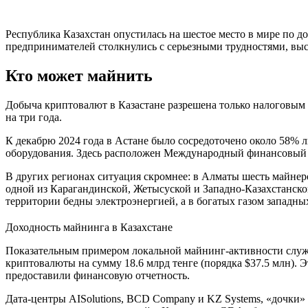
Республика Казахстан опустилась на шестое место в мире по д
предпринимателей столкнулись с серьезными трудностями, вы
Кто может майнить
Добыча криптовалют в Казастане разрешена только налоговы
на три года.
К декабрю 2024 года в Астане было сосредоточено около 58% 
оборудования. Здесь расположен Международный финансовый 
В других регионах ситуация скромнее: в Алматы шесть майнер
одной из Карагандинской, Жетысуской и Западно-Казахстанско
территории бедны электроэнергией, а в богатых газом западны
Доходность майнинга в Казахстане
Показательным примером локальной майнинг-активности служат
криптовалюты на сумму 18.6 млрд тенге (порядка $37.5 млн). 
предоставили финансовую отчетность.
Дата-центры AISolutions, BCD Company и KZ Systems, «дочки»