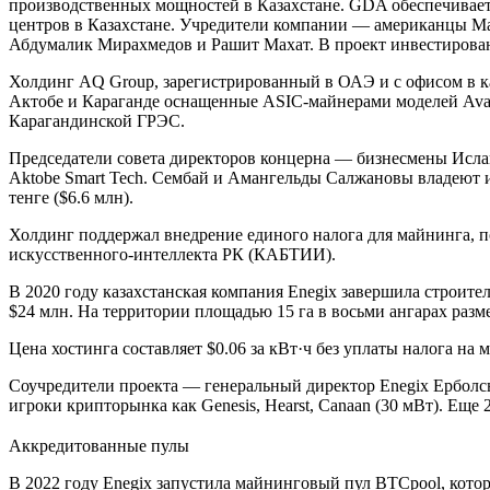
производственных мощностей в Казахстане. GDA обеспечивает 
центров в Казахстане. Учредители компании — американцы М
Абдумалик Мирахмедов и Рашит Махат. В проект инвестировано
Холдинг AQ Group, зарегистрированный в ОАЭ и с офисом в каз
Актобе и Караганде оснащенные ASIC-майнерами моделей Aval
Карагандинской ГРЭС.
Председатели совета директоров концерна — бизнесмены Исламб
Aktobe Smart Tech. Сембай и Амангельды Салжановы владеют и 
тенге ($6.6 млн).
Холдинг поддержал внедрение единого налога для майнинга, п
искусственного-интеллекта РК (КАБТИИ).
В 2020 году казахстанская компания Enegix завершила строит
$24 млн. На территории площадью 15 га в восьми ангарах раз
Цена хостинга составляет $0.06 за кВт·ч без уплаты налога н
Соучредители проекта — генеральный директор Enegix Ерболс
игроки крипторынка как Genesis, Hearst, Canaan (30 мВт). Ещ
Аккредитованные пулы
В 2022 году Enegix запустила майнинговый пул BTCpool, которы