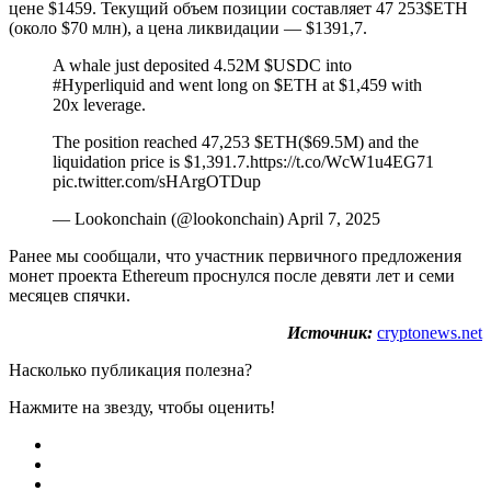
цене $1459. Текущий объем позиции составляет 47 253$ETH
(около $70 млн), а цена ликвидации — $1391,7.
A whale just deposited 4.52M $USDC into
#Hyperliquid and went long on $ETH at $1,459 with
20x leverage.
The position reached 47,253 $ETH($69.5M) and the
liquidation price is $1,391.7.https://t.co/WcW1u4EG71
pic.twitter.com/sHArgOTDup
— Lookonchain (@lookonchain) April 7, 2025
Ранее мы сообщали, что участник первичного предложения
монет проекта Ethereum проснулся после девяти лет и семи
месяцев спячки.
Источник:
cryptonews.net
Насколько публикация полезна?
Нажмите на звезду, чтобы оценить!