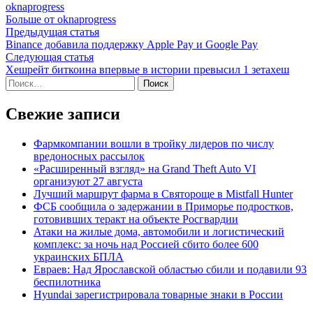
oknaprogress
Больше от oknaprogress
Навигация
Предыдущая
Предыдущая статья
статья:
Binance добавила поддержку Apple Pay и Google Pay
по
Следующая
Следующая статья
записям
статья:
Хешрейт биткоина впервые в истории превысил 1 зетахеш
Найти:
Свежие записи
Фармкомпании вошли в тройку лидеров по числу
вредоносных рассылок
«Расширенный взгляд» на Grand Theft Auto VI
организуют 27 августа
Лучший маршрут фарма в Святороще в Mistfall Hunter
ФСБ сообщила о задержании в Приморье подростков,
готовивших теракт на объекте Росгвардии
Атаки на жилые дома, автомобили и логистический
комплекс: за ночь над Россией сбито более 600
украинских БПЛА
Евраев: Над Ярославской областью сбили и подавили 93
беспилотника
Hyundai зарегистрировала товарные знаки в России