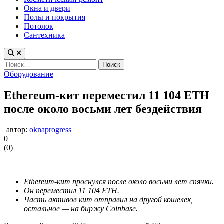
Окна и двери
Полы и покрытия
Потолок
Сантехника
Найти:
Опубликовано
Оборудование
в
Ethereum-кит переместил 11 104 ETH
после около восьми лет бездействия
автор:
oknaprogress
0
(
0
)
Ethereum-кит проснулся после около восьми лет спячки.
Он переместил 11 104 ETH.
Часть активов кит отправил на другой кошелек,
остальное — на биржу Coinbase.