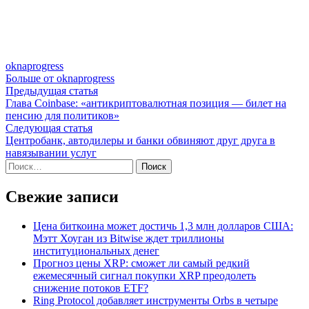
oknaprogress
Больше от oknaprogress
Навигация
Предыдущая
Предыдущая статья
статья:
Глава Coinbase: «антикриптовалютная позиция — билет на
по
пенсию для политиков»
записям
Следующая
Следующая статья
статья:
Центробанк, автодилеры и банки обвиняют друг друга в
навязывании услуг
Найти:
Свежие записи
Цена биткоина может достичь 1,3 млн долларов США:
Мэтт Хоуган из Bitwise ждет триллионы
институциональных денег
Прогноз цены XRP: сможет ли самый редкий
ежемесячный сигнал покупки XRP преодолеть
снижение потоков ETF?
Ring Protocol добавляет инструменты Orbs в четыре