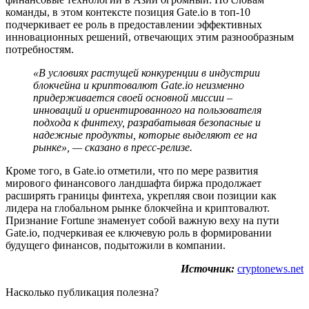
команды, в этом контексте позиция Gate.io в топ-10
подчеркивает ее роль в предоставлении эффективных
инновационных решений, отвечающих этим разнообразным
потребностям.
«В условиях растущей конкуренции в индустрии
блокчейна и криптовалют Gate.io неизменно
придерживается своей основной миссии –
инноваций и ориентированного на пользователя
подхода к финтеху, разрабатывая безопасные и
надежные продукты, которые выделяют ее на
рынке», — сказано в пресс-релизе.
Кроме того, в Gate.io отметили, что по мере развития
мирового финансового ландшафта биржа продолжает
расширять границы финтеха, укрепляя свои позиции как
лидера на глобальном рынке блокчейна и криптовалют.
Признание Fortune знаменует собой важную веху на пути
Gate.io, подчеркивая ее ключевую роль в формировании
будущего финансов, подытожили в компании.
Источник:
cryptonews.net
Насколько публикация полезна?