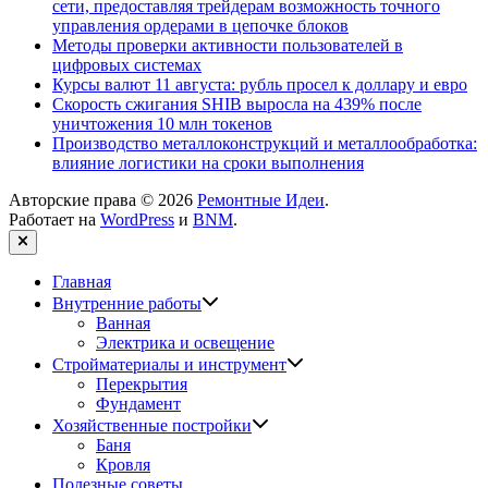
сети, предоставляя трейдерам возможность точного
управления ордерами в цепочке блоков
Методы проверки активности пользователей в
цифровых системах
Курсы валют 11 августа: рубль просел к доллару и евро
Скорость сжигания SHIB выросла на 439% после
уничтожения 10 млн токенов
Производство металлоконструкций и металлообработка:
влияние логистики на сроки выполнения
Авторские права © 2026
Ремонтные Идеи
.
Работает на
WordPress
и
BNM
.
Закрыть
Главная
Показать
Внутренние работы
подменю
Ванная
Электрика и освещение
Показать
Стройматериалы и инструмент
подменю
Перекрытия
Фундамент
Показать
Хозяйственные постройки
подменю
Баня
Кровля
Полезные советы