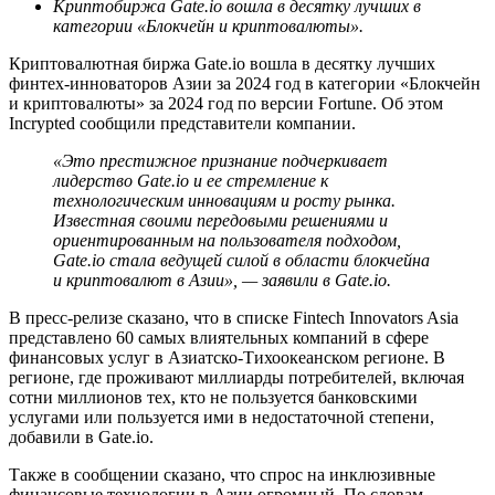
Криптобиржа Gate.io вошла в десятку лучших в
категории «Блокчейн и криптовалюты».
Криптовалютная биржа Gate.io вошла в десятку лучших
финтех-инноваторов Азии за 2024 год в категории «Блокчейн
и криптовалюты» за 2024 год по версии Fortune. Об этом
Incrypted сообщили представители компании.
«Это престижное признание подчеркивает
лидерство Gate.io и ее стремление к
технологическим инновациям и росту рынка.
Известная своими передовыми решениями и
ориентированным на пользователя подходом,
Gate.io стала ведущей силой в области блокчейна
и криптовалют в Азии», — заявили в Gate.io.
В пресс-релизе сказано, что в списке Fintech Innovators Asia
представлено 60 самых влиятельных компаний в сфере
финансовых услуг в Азиатско-Тихоокеанском регионе. В
регионе, где проживают миллиарды потребителей, включая
сотни миллионов тех, кто не пользуется банковскими
услугами или пользуется ими в недостаточной степени,
добавили в Gate.io.
Также в сообщении сказано, что спрос на инклюзивные
финансовые технологии в Азии огромный. По словам