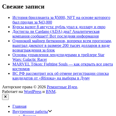
Свежие записи
История бриллианта за $5000, NFT на основе которого
был продан за $43,000
Курсы валют 8 августа: рубль упал к доллару и евро
Достигла ли Cardano (ADA) дна? Аналитическая
компания сообщает! Вот последняя информация
Одинокий майнер биткоинов, вопреки всем прогнозам,
выиграл джекпот в размере 200 тысяч долларов в виде
вознаграждения за блок
Основы управления лендспидерами в трейлере Star
Wars: Galactic Racer
MARVEL Tōkon: Fighting Souls — как открыть все цвета
костюмов
ВС РФ рассмотрит иск об отмене регистрации списка
кандидатов от «Яблока» на выборы в Думу
Авторские права © 2026
Ремонтные Идеи
.
Работает на
WordPress
и
BNM
.
Закрыть
Главная
Показать
Внутренние работы
подменю