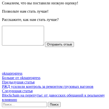
Сожалеем, что вы поставили низкую оценку!
Позвольте нам стать лучше!
Расскажите, как нам стать лучше?
Отправить отзыв
oknaprogress
Больше от oknaprogress
Навигация
Предыдущая
Предыдущая статья
статья:
РЖД усилили контроль за ремонтом грузовых вагонов
по
Следующая
Следующая статья
записям
статья:
Blockchain на перепутье: от давосских обещаний к реальному
влиянию
Найти: