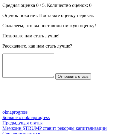
Средняя оценка
0
/ 5. Количество оценок:
0
Оценок пока нет. Поставьте оценку первым.
Сожалеем, что вы поставили низкую оценку!
Позвольте нам стать лучше!
Расскажите, как нам стать лучше?
Отправить отзыв
oknaprogress
Больше от oknaprogress
Навигация
Предыдущая
Предыдущая статья
статья:
Мемкоин $TRUMP ставит рекорды капитализации
по
Следующая
Следующая статья