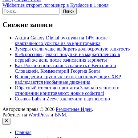
записям
статья:
Wildberries откроет логоцентр в Кузбассе к 1 июля
Найти:
Свежие записи
Акции Galaxy Digital рухнули на 14% после
квартального убытка из-за крипторынка
Зумеры стали чаще выбирать долгосрочную занятость
85% россиян делают покупки на маркетплейсах в
первый же день после зачисления зарплаты
Как Россию попытались сравнить с Венгрией и
Словакией. Комментарий Георгия Бовта
В поведении крупных китов, использующих XRP,
наблюдаются необычные движения
Обратный отсчет до принятия Закона о ясности в
отношении криптовалют: новые события!
Cosmos Labs и Zeeve заключили партнерство
Авторские права © 2026
Ремонтные Идеи
.
Работает на
WordPress
и
BNM
.
Закрыть
Главная
Показать