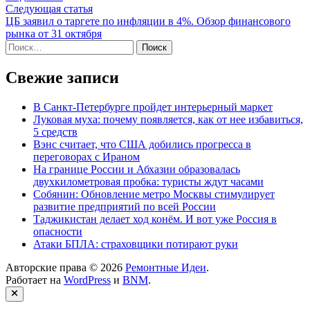
записям
Следующая
Следующая статья
статья:
ЦБ заявил о таргете по инфляции в 4%. Обзор финансового
рынка от 31 октября
Найти:
Свежие записи
В Санкт-Петербурге пройдет интерьерный маркет
Луковая муха: почему появляется, как от нее избавиться,
5 средств
Вэнс считает, что США добились прогресса в
переговорах с Ираном
На границе России и Абхазии образовалась
двухкилометровая пробка: туристы ждут часами
Собянин: Обновление метро Москвы стимулирует
развитие предприятий по всей России
Таджикистан делает ход конём. И вот уже Россия в
опасности
Атаки БПЛА: страховщики потирают руки
Авторские права © 2026
Ремонтные Идеи
.
Работает на
WordPress
и
BNM
.
Закрыть