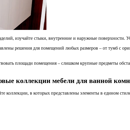
зделий, изучайте стыки, внутренние и наружные поверхности. У
тавлены решения для помещений любых размеров – от тумб с ор
твовать площади помещения – слишком крупные предметы обстан
овые коллекции мебели для ванной ком
те коллекции, в которых представлены элементы в едином стиле