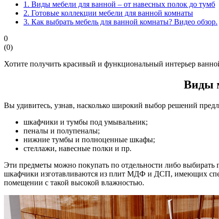
1.
Виды мебели для ванной – от навесных полок до тумб
2.
Готовые коллекции мебели для ванной комнаты
3.
Как выбрать мебель для ванной комнаты? Видео обзор.
0
(
0
)
Хотите получить красивый и функциональный интерьер ванно
Виды м
Вы удивитесь, узнав, насколько широкий выбор решений предл
шкафчики и тумбы под умывальник;
пеналы и полупеналы;
нижние тумбы и полноценные шкафы;
стеллажи, навесные полки и пр.
Эти предметы можно покупать по отдельности либо выбирать г
шкафчики изготавливаются из плит МДФ и ДСП, имеющих специ
помещении с такой высокой влажностью.