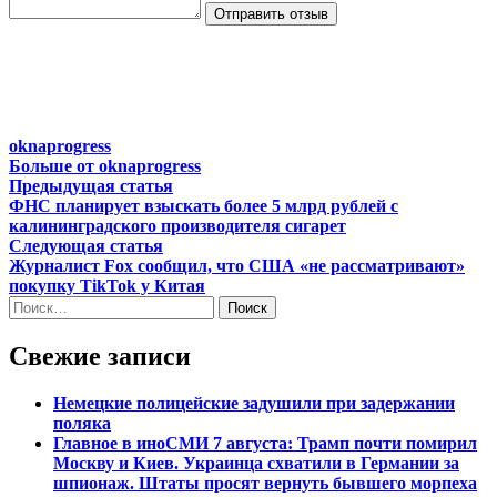
Отправить отзыв
oknaprogress
Больше от oknaprogress
Навигация
Предыдущая
Предыдущая статья
статья:
ФНС планирует взыскать более 5 млрд рублей с
по
калининградского производителя сигарет
записям
Следующая
Следующая статья
статья:
Журналист Fox сообщил, что США «не рассматривают»
покупку TikTok у Китая
Найти:
Свежие записи
Немецкие полицейские задушили при задержании
поляка
Главное в иноСМИ 7 августа: Трамп почти помирил
Москву и Киев. Украинца схватили в Германии за
шпионаж. Штаты просят вернуть бывшего морпеха