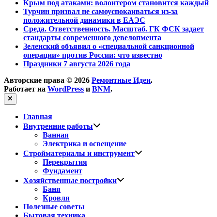
Крым под атаками: волонтером становится каждый
Турчин призвал не самоуспокаиваться из-за
положительной динамики в ЕАЭС
Среда. Ответственность. Масштаб. ГК ФСК задает
стандарты современного девелопмента
Зеленский объявил о «специальной санкционной
операции» против России: что известно
Праздники 7 августа 2026 года
Авторские права © 2026
Ремонтные Идеи
.
Работает на
WordPress
и
BNM
.
Закрыть
Главная
Показать
Внутренние работы
подменю
Ванная
Электрика и освещение
Показать
Стройматериалы и инструмент
подменю
Перекрытия
Фундамент
Показать
Хозяйственные постройки
подменю
Баня
Кровля
Полезные советы
Бытовая техника