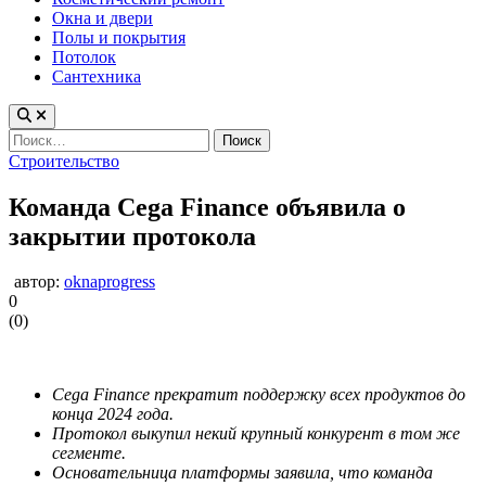
Окна и двери
Полы и покрытия
Потолок
Сантехника
Найти:
Опубликовано
Строительство
в
Команда Cega Finance объявила о
закрытии протокола
автор:
oknaprogress
0
(
0
)
Cega Finance прекратит поддержку всех продуктов до
конца 2024 года.
Протокол выкупил некий крупный конкурент в том же
сегменте.
Основательница платформы заявила, что команда