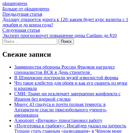
oknaprogress
Больше от oknaprogress
Навигация
Предыдущая
Предыдущая статья
статья:
Доллару откроется дорога к 120: каким будет курс валюты с 1
по
декабря и до конца года?
записям
Следующая
Следующая статья
статья:
Эксперт прогнозирует повышение цены Cardano до $10
Найти:
Свежие записи
Замминистра обороны России Фрадков наградил
специалистов ВСК в День строителя
В Шэньчжэне построили музей извилистой формы
Что такое клейстер для обоев и как его сварить из муки
и крахмала
СМИ: Трамп ни исключает завершение конфликта с
Ираном без ядерной сделки
Минус 43 градуса и почти полная темнота: в
Антарктиде спасли тяжелобольного ученого-
американца
Аэропорт «Внуково» приостановил работу
«Подготовка к грабежу»: Инсайдер указал на хитрость
Турции стать главным «разводящим» в Чёрном море