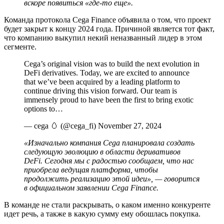
вскоре появиться «где-то еще».
Команда протокола Cega Finance объявила о том, что проект
будет закрыт к концу 2024 года. Причиной является тот факт,
что компанию выкупил некий неназванный лидер в этом
сегменте.
Cega’s original vision was to build the next evolution in
DeFi derivatives. Today, we are excited to announce
that we’ve been acquired by a leading platform to
continue driving this vision forward. Our team is
immensely proud to have been the first to bring exotic
options to…
— cega 🥚 (@cega_fi) November 27, 2024
«Изначально компания Cega планировала создать
следующую эволюцию в области деривативов
DeFi. Сегодня мы с радостью сообщаем, что нас
приобрела ведущая платформа, чтобы
продолжить реализацию этой идеи», — говорится
в официальном заявлении Cega Finance.
В команде не стали раскрывать, о каком именно конкуренте
идет речь, а также в какую сумму ему обошлась покупка.