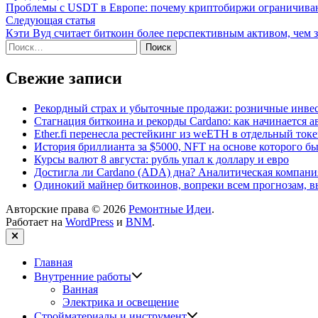
статья:
Проблемы с USDT в Европе: почему криптобиржи ограничиваю
по
Следующая
Следующая статья
записям
статья:
Кэти Вуд считает биткоин более перспективным активом, чем 
Найти:
Свежие записи
Рекордный страх и убыточные продажи: розничные инвес
Стагнация биткоина и рекорды Cardano: как начинается а
Ether.fi перенесла рестейкинг из weETH в отдельный ток
История бриллианта за $5000, NFT на основе которого бы
Курсы валют 8 августа: рубль упал к доллару и евро
Достигла ли Cardano (ADA) дна? Аналитическая компани
Одинокий майнер биткоинов, вопреки всем прогнозам, вы
Авторские права © 2026
Ремонтные Идеи
.
Работает на
WordPress
и
BNM
.
Закрыть
Главная
Показать
Внутренние работы
подменю
Ванная
Электрика и освещение
Показать
Стройматериалы и инструмент