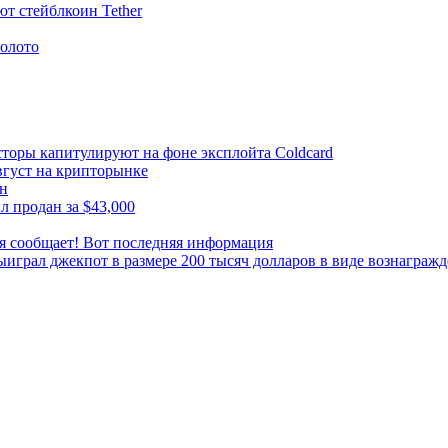
т стейблкоин Tether
золото
торы капитулируют на фоне эксплойта Coldcard
вгуст на крипторынке
ен
л продан за $43,000
я сообщает! Вот последняя информация
играл джекпот в размере 200 тысяч долларов в виде вознагражд