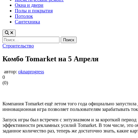
Окна и двери
Полы и покрытия
Потолок
Сантехника
Найти:
Опубликовано
Строительство
в
Комбо Tomarket на 5 Апреля
автор:
oknaprogress
0
(
0
)
Компания Tomarket ещё летом того года официально запустила
инновационная игра позволяет пользователям зарабатывать т
Запуск игры был встречен с энтузиазмом и за короткий период
эффективности рекламных усилий Tomarket. В том числе, это 
заданное количество раз, теперь же достаточно знать, какие 