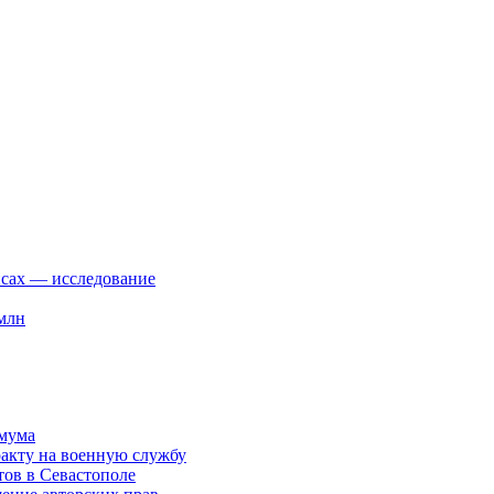
йсах — исследование
 млн
имума
акту на военную службу
тов в Севастополе