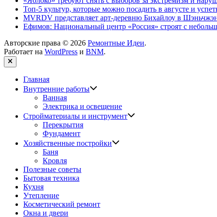
«Яблоко» требуют снять с выборов за экстремизм и нару
Топ-5 культур, которые можно посадить в августе и успет
MVRDV представляет арт-деревню Бихайлоу в Шэньчжэн
Ефимов: Национальный центр «Россия» строят с неболь
Авторские права © 2026
Ремонтные Идеи
.
Работает на
WordPress
и
BNM
.
Закрыть
Главная
Показать
Внутренние работы
подменю
Ванная
Электрика и освещение
Показать
Стройматериалы и инструмент
подменю
Перекрытия
Фундамент
Показать
Хозяйственные постройки
подменю
Баня
Кровля
Полезные советы
Бытовая техника
Кухня
Утепление
Косметический ремонт
Окна и двери