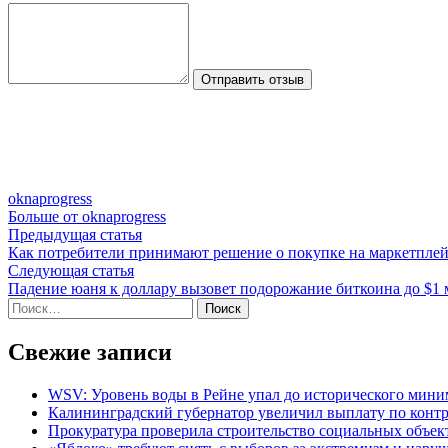
Отправить отзыв
oknaprogress
Больше от oknaprogress
Навигация
Предыдущая
Предыдущая статья
статья:
Как потребители принимают решение о покупке на маркетпле
по
Следующая
Следующая статья
записям
статья:
Падение юаня к доллару вызовет подорожание биткоина до $1
Найти:
Свежие записи
WSV: Уровень воды в Рейне упал до исторического мин
Калининградский губернатор увеличил выплату по контр
Прокуратура проверила строительство социальных объек