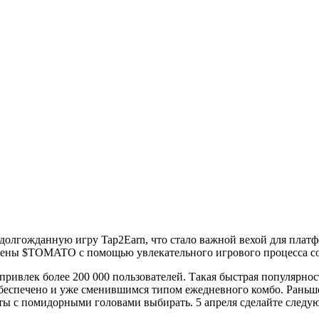
 долгожданную игру Tap2Earn, что стало важной вехой для плат
окены $TOMATO с помощью увлекательного игрового процесса с
 привлек более 200 000 пользователей. Такая быстрая популярно
обеспечено и уже сменившимся типом ежедневного комбо. Раньш
карты с помидорными головами выбирать. 5 апреля сделайте след