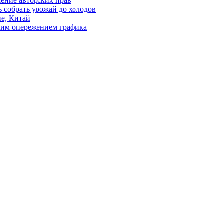
шение авторских прав
ь собрать урожай до холодов
е, Китай
шим опережением графика