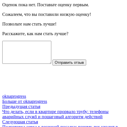
Оценок пока нет. Поставьте оценку первым.
Сожалеем, что вы поставили низкую оценку!
Позвольте нам стать лучше!
Расскажите, как нам стать лучше?
Отправить отзыв
oknaprogress
Больше от oknaprogress
Навигация
Предыдущая
Предыдущая статья
статья:
Что делать, если в квартире прорвало трубу: телефоны
по
аварийных служб и пошаговый алгоритм действий
записям
Следующая
Следующая статья
статья:
Подготовка севка к весенней посадке: почему лук уходит в