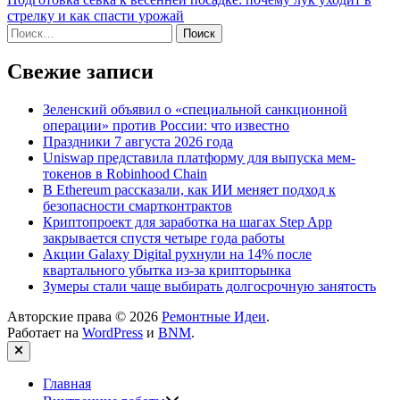
стрелку и как спасти урожай
Найти:
Свежие записи
Зеленский объявил о «специальной санкционной
операции» против России: что известно
Праздники 7 августа 2026 года
Uniswap представила платформу для выпуска мем-
токенов в Robinhood Chain
В Ethereum рассказали, как ИИ меняет подход к
безопасности смартконтрактов
Криптопроект для заработка на шагах Step App
закрывается спустя четыре года работы
Акции Galaxy Digital рухнули на 14% после
квартального убытка из-за крипторынка
Зумеры стали чаще выбирать долгосрочную занятость
Авторские права © 2026
Ремонтные Идеи
.
Работает на
WordPress
и
BNM
.
Закрыть
Главная
Показать