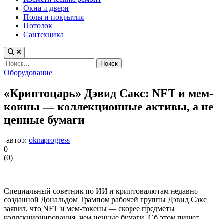
Окна и двери
Полы и покрытия
Потолок
Сантехника
Найти:
Опубликовано
Оборудование
в
«Криптоцарь» Дэвид Сакс: NFT и мем-
коины — коллекционные активы, а не
ценные бумаги
автор:
oknaprogress
0
(
0
)
Специальный советник по ИИ и криптовалютам недавно
созданной Дональдом Трампом рабочей группы Дэвид Сакс
заявил, что NFT и мем-токены — скорее предметы
коллекционирования, чем ценные бумаги. Об этом пишет