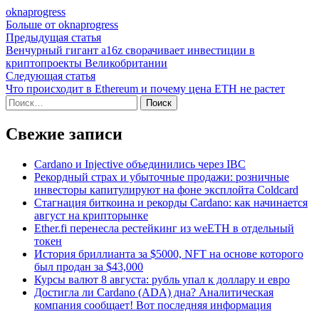
oknaprogress
Больше от oknaprogress
Навигация
Предыдущая
Предыдущая статья
статья:
Венчурный гигант a16z сворачивает инвестиции в
по
криптопроекты Великобритании
записям
Следующая
Следующая статья
статья:
Что происходит в Ethereum и почему цена ETH не растет
Найти:
Свежие записи
Cardano и Injective объединились через IBC
Рекордный страх и убыточные продажи: розничные
инвесторы капитулируют на фоне эксплойта Coldcard
Стагнация биткоина и рекорды Cardano: как начинается
август на крипторынке
Ether.fi перенесла рестейкинг из weETH в отдельный
токен
История бриллианта за $5000, NFT на основе которого
был продан за $43,000
Курсы валют 8 августа: рубль упал к доллару и евро
Достигла ли Cardano (ADA) дна? Аналитическая
компания сообщает! Вот последняя информация