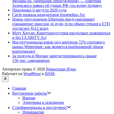
Москвы на «операцию принуждения» — советник
Зеленского заявил об ударах РФ «по всему подряд»
Праздники 6 августа 2026 года
Circle назвала валидаторов блокчейна Arc
Новое предложение Ethereum предусматривает
сокращение эмиссии до нуля, если объем стекинга ETH
достигнет $112 млрд
Мэтт Хоуган: Криптоиндустрия продолжит развиваться
и без CLARITY Act
Институционалы взяли под контроль 72% спотового
рынка Wintermute: как меняется внебиржевой объем
криптовалют
За полгода в Москве зарегистрировались свыше
156 тыс. самозанятых
Авторские права © 2026
Ремонтные Идеи
.
Работает на
WordPress
и
BNM
.
Закрыть
Главная
Показать
Внутренние работы
подменю
Ванная
Электрика и освещение
Показать
Стройматериалы и инструмент
подменю
Перекрытия