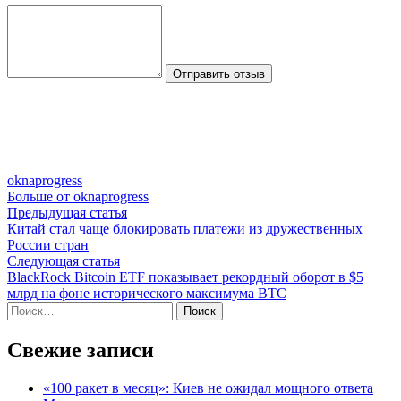
Отправить отзыв
oknaprogress
Больше от oknaprogress
Навигация
Предыдущая
Предыдущая статья
статья:
Китай стал чаще блокировать платежи из дружественных
по
России стран
записям
Следующая
Следующая статья
статья:
BlackRock Bitcoin ETF показывает рекордный оборот в $5
млрд на фоне исторического максимума BTC
Найти:
Свежие записи
«100 ракет в месяц»: Киев не ожидал мощного ответа