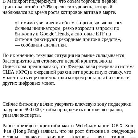
В Matrixport подчеркнули, что объем торговли первой
криптовалютой на 50% превысил уровень, который
наблюдался во время роста котировок актива в марте.
«Помимо увеличения объема торгов, являющегося
бычьим индикатором, резко возросли запросы по
биткоину в Google Trends, а спотовые ETF на
биткоин фиксируют рекордные притоки средств»,
— сообщили аналитики.
По их мнению, текущая ситуация на рынке складывается
благоприятно для стоимости первой криптовалюты.
Инвесторы предполагают, что Федеральная резервная система
США (ФРС) в очередной раз снизит процентную ставку, что
может стать еще одним катализатором роста для биткоина и
других цифровых монет.
Сейчас биткоину важно удержать ключевую зону поддержки
на уровне $90 000, чтобы продолжить восходящее ралли,
указали эксперты.
Ранее президент криптобиржи и Web3-компании OKX Хонг
Фан (Hong Fang) заявила, что на рост биткоина в следующие
месяцы окажут влияние факторы двух типов —