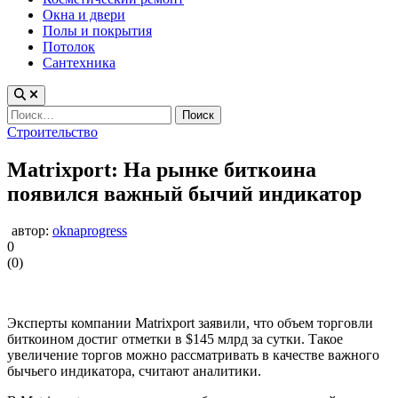
Окна и двери
Полы и покрытия
Потолок
Сантехника
Найти:
Опубликовано
Строительство
в
Matrixport: На рынке биткоина
появился важный бычий индикатор
автор:
oknaprogress
0
(
0
)
Эксперты компании Matrixport заявили, что объем торговли
биткоином достиг отметки в $145 млрд за сутки. Такое
увеличение торгов можно рассматривать в качестве важного
бычьего индикатора, считают аналитики.