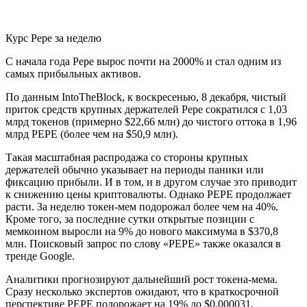
Курс Pepe за неделю
С начала года Pepe вырос почти на 2000% и стал одним из
самых прибыльных активов.
По данным IntoTheBlock, к воскресенью, 8 декабря, чистый
приток средств крупных держателей Pepe сократился с 1,03
млрд токенов (примерно $22,66 млн) до чистого оттока в 1,96
млрд PEPE (более чем на $50,9 млн).
Такая масштабная распродажа со стороны крупных
держателей обычно указывает на периоды паники или
фиксацию прибыли. И в том, и в другом случае это приводит
к снижению цены криптовалюты. Однако PEPE продолжает
расти. За неделю токен-мем подорожал более чем на 40%.
Кроме того, за последние сутки открытые позиции с
мемкоином выросли на 9% до нового максимума в $370,8
млн. Поисковый запрос по слову «PEPE» также оказался в
тренде Google.
Аналитики прогнозируют дальнейший рост токена-мема.
Сразу несколько экспертов ожидают, что в краткосрочной
перспективе PEPE подорожает на 19% до $0,000031.