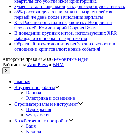
квартального убытка из-за крипторынка
Зумеры стали чаще выбирать долгосрочную занятость
85% россиян делают покупки на маркетплейсах в
первый же день после зачисления зарплаты
Как Россию попытались сравнить с Венгрией и
Словакией. Комментарий Георгия Бовта
В поведении крупных китов, использующих XRP,
наблюдаются необычные движения
Обратный отсчет до принятия Закона о ясности в
отношении криптовалют: новые события!
Авторские права © 2026
Ремонтные Идеи
.
Работает на
WordPress
и
BNM
.
Закрыть
Главная
Показать
Внутренние работы
подменю
Ванная
Электрика и освещение
Показать
Стройматериалы и инструмент
подменю
Перекрытия
Фундамент
Показать
Хозяйственные постройки
подменю
Баня
Кровля