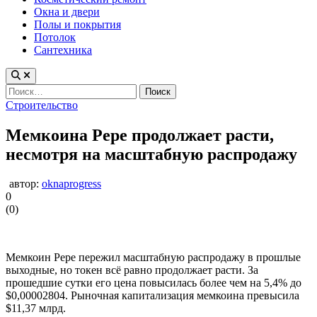
Окна и двери
Полы и покрытия
Потолок
Сантехника
Найти:
Опубликовано
Строительство
в
Мемкоина Pepe продолжает расти,
несмотря на масштабную распродажу
автор:
oknaprogress
0
(
0
)
Мемкоин Pepe пережил масштабную распродажу в прошлые
выходные, но токен всё равно продолжает расти. За
прошедшие сутки его цена повысилась более чем на 5,4% до
$0,00002804. Рыночная капитализация мемкоина превысила
$11,37 млрд.