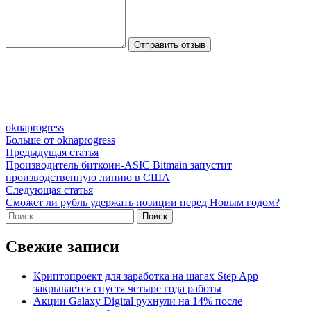
Отправить отзыв
oknaprogress
Больше от oknaprogress
Навигация
Предыдущая
Предыдущая статья
статья:
Производитель биткоин-ASIC Bitmain запустит
по
производственную линию в США
записям
Следующая
Следующая статья
статья:
Сможет ли рубль удержать позиции перед Новым годом?
Найти:
Свежие записи
Криптопроект для заработка на шагах Step App
закрывается спустя четыре года работы
Акции Galaxy Digital рухнули на 14% после