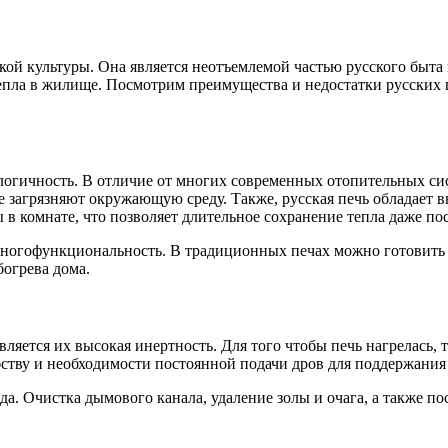
ой культуры. Она является неотъемлемой частью русского быта 
епла в жилище. Посмотрим преимущества и недостатки русских
огичность. В отличие от многих современных отопительных сист
 загрязняют окружающую среду. Также, русская печь обладает 
ы в комнате, что позволяет длительное сохранение тепла даже п
огофункциональность. В традиционных печах можно готовить пи
богрева дома.
яется их высокая инертность. Для того чтобы печь нагрелась, т
бству и необходимости постоянной подачи дров для поддержания 
да. Очистка дымового канала, удаление золы и очага, а также 