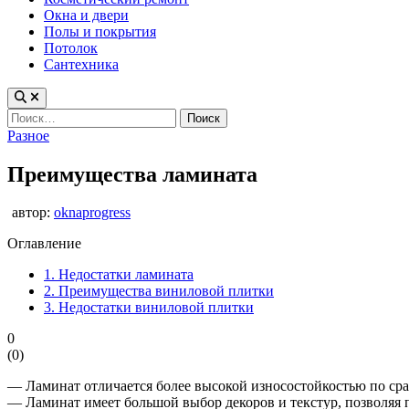
Окна и двери
Полы и покрытия
Потолок
Сантехника
Найти:
Опубликовано
Разное
в
Преимущества ламината
автор:
oknaprogress
Оглавление
1.
Недостатки ламината
2.
Преимущества виниловой плитки
3.
Недостатки виниловой плитки
0
(
0
)
— Ламинат отличается более высокой износостойкостью по ср
— Ламинат имеет большой выбор декоров и текстур, позволяя 