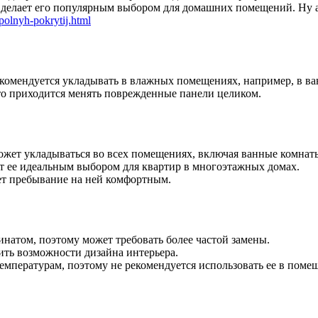
о делает его популярным выбором для домашних помещений. Ну а
apolnyh-pokrytij.html
екомендуется укладывать в влажных помещениях, например, в ва
то приходится менять поврежденные панели целиком.
ожет укладываться во всех помещениях, включая ванные комнат
т ее идеальным выбором для квартир в многоэтажных домах.
ает пребывание на ней комфортным.
натом, поэтому может требовать более частой замены.
ить возможности дизайна интерьера.
мпературам, поэтому не рекомендуется использовать ее в помещ