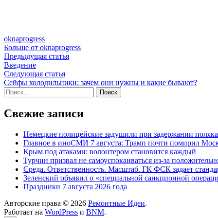
oknaprogress
Больше от oknaprogress
Навигация
Предыдущая
Предыдущая статья
статья:
Введение
по
Следующая
Следующая статья
записям
статья:
Сейфы холодильники: зачем они нужны и какие бывают?
Найти:
Свежие записи
Немецкие полицейские задушили при задержании поляка
Главное в иноСМИ 7 августа: Трамп почти помирил Моск
Крым под атаками: волонтером становится каждый
Турчин призвал не самоуспокаиваться из-за положитель
Среда. Ответственность. Масштаб. ГК ФСК задает станд
Зеленский объявил о «специальной санкционной операци
Праздники 7 августа 2026 года
Авторские права © 2026
Ремонтные Идеи
.
Работает на
WordPress
и
BNM
.