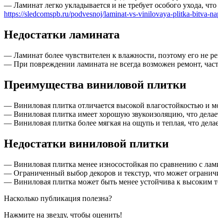
— Ламинат легко укладывается и не требует особого ухода, чт
https://sledcomspb.ru/podvesnoj/laminat-vs-vinilovaya-plitka-bitva-n
Недостатки ламината
— Ламинат более чувствителен к влажности, поэтому его не р
— При повреждении ламината не всегда возможен ремонт, час
Преимущества виниловой плитки
— Виниловая плитка отличается высокой влагостойкостью и м
— Виниловая плитка имеет хорошую звукоизоляцию, что делае
— Виниловая плитка более мягкая на ощупь и теплая, что дел
Недостатки виниловой плитки
— Виниловая плитка менее износостойкая по сравнению с лами
— Ограниченный выбор декоров и текстур, что может огранич
— Виниловая плитка может быть менее устойчива к высоким те
Насколько публикация полезна?
Нажмите на звезду, чтобы оценить!