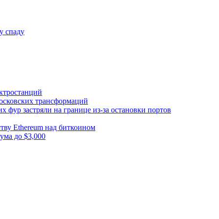
у спаду
ектростанций
 московских трансформаций
х фур застряли на границе из-за остановки портов
тву Ethereum над биткоином
ума до $3,000