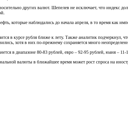
носительно других валют. Шепелев не исключает, что индекс д
ой.
фть, которые наблюдались до начала апреля, в то время как им
зится в курсе рубля ближе к лету. Также аналитик подчеркнул, 
ились, хотя в них по-прежнему сохраняется много неопределен
тся в диапазоне 80-83 рублей, евро – 92-95 рублей, юаня – 11-1
ональной валюты в ближайшее время может рост спроса на инос