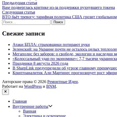
Навигация
Предыдущая
Предыдущая статья
статья:
Base подверглась критике из-за поддержки рухнувшего токена
по
Следующая
Следующая статья
записям
статья:
ВТО бьёт тревогу: тарифная политика США грозит глобальном
Найти:
Свежие записи
Атаки БПЛА: страховщики потирают руки
Зеленский: на Украине почти не осталось целых теплоэл
Мегаполис без заборов: о свободе, экологии и наследии
«Колоссальный удар по экономике»: 7,7 тысячи украински
Праздники 8 августа 2026 года
В SharpLink предупредили об угрозе главному преимущес
Криптоаналитик Али Мартинес прогнозирует рост эфири
Авторские права © 2026
Ремонтные Идеи
.
Работает на
WordPress
и
BNM
.
Закрыть
Главная
Показать
Внутренние работы
подменю
Ванная
Электрика и освещение