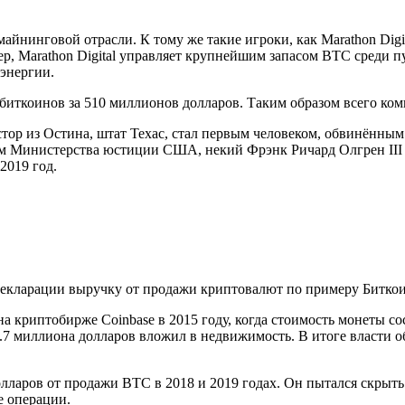
нинговой отрасли. К тому же такие игроки, как Marathon Digit
, Marathon Digital управляет крупнейшим запасом BTC среди пу
 энергии.
 биткоинов за 510 миллионов долларов. Таким образом всего ко
ор из Остина, штат Техас, стал первым человеком, обвинённым 
м Министерства юстиции США, некий Фрэнк Ричард Олгрен III 
2019 год.
декларации выручку от продажи криптовалют по примеру Биткоин
 криптобирже Coinbase в 2015 году, когда стоимость монеты сос
.7 миллиона долларов вложил в недвижимость. В итоге власти о
долларов от продажи BTC в 2018 и 2019 годах. Он пытался скры
е операции.