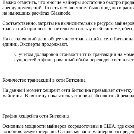
Важно отметить, что многие майнеры достаточно быстро прода
аренду помещений. То есть немало монет было продано в ранн
на нынешних расчётах Glassnode.
Соответственно, затраты на вычислительные ресурсы майнеров
транзакций приносит значительную пользу всей системе, обес
На сегодняшний день общее число транзакций в сети Биткоин
единиц. Эксперты продолжают.
С учётом долларовой стоимости этих транзакций на моме
сущностей отфильтрованный объём переводов составляет 1
Количество транзакций в сети Биткоина
На данный момент хешрейт сети Биткоина превышает отметку в 
майнинга. В пятницу показатель установил абсолютный рекорд 
График хешрейта сети Биткоина
Основные мощности майнеров сосредоточены в США, где около
возобновляемую энергию. Остальная часть майнеров распредел