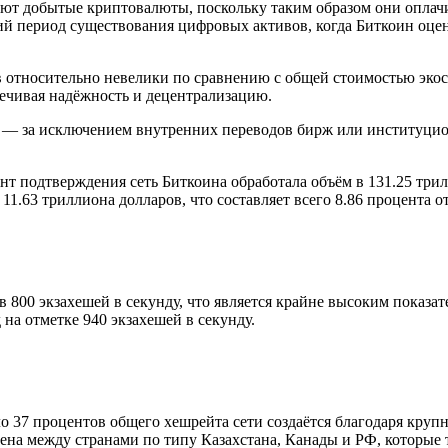
ют добытые криптовалюты, поскольку таким образом они оплачи
ий период существования цифровых активов, когда Биткоин оцен
 относительно невелики по сравнению с общей стоимостью экос
печивая надёжность и децентрализацию.
а — за исключением внутренних переводов бирж или институци
нт подтверждения сеть Биткоина обработала объём в 131.25 три
1.63 триллиона долларов, что составляет всего 8.86 процента от
800 экзахешей в секунду, что является крайне высоким показат
на отметке 940 экзахешей в секунду.
 37 процентов общего хешрейта сети создаётся благодаря кру
ена между странами по типу Казахстана, Канады и РФ, которые 