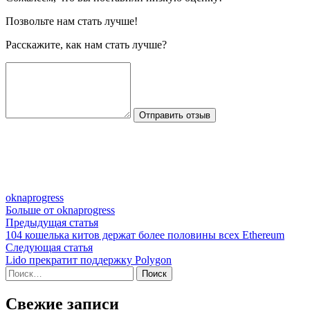
Позвольте нам стать лучше!
Расскажите, как нам стать лучше?
Отправить отзыв
oknaprogress
Больше от oknaprogress
Навигация
Предыдущая
Предыдущая статья
статья:
104 кошелька китов держат более половины всех Ethereum
по
Следующая
Следующая статья
записям
статья:
Lido прекратит поддержку Polygon
Найти:
Свежие записи