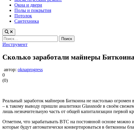
Окна и двери
Полы и покрытия
Потолок
Сантехника
Найти:
Опубликовано
Инструмент
в
Сколько заработали майнеры Биткоина 
автор:
oknaprogress
0
(
0
)
Реальный заработок майнеров Биткоина не настолько огромен в
– к такому выводу пришли аналитики Glassnode в своём свежем
лишь незначительную часть от общей капитализации первой к
Отметим, что зарабатывать BTC на постоянной основе можно 
которые будут автоматически конвертироваться в биткоины бл