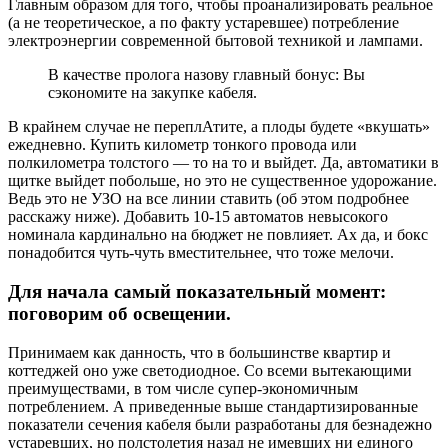
Главным образом для того, чтобы проанализировать реальное
(а не теоретическое, а по факту устаревшее) потребление
электроэнергии современной бытовой техникой и лампами.
В качестве пролога назову главный бонус: Вы
сэкономите на закупке кабеля.
В крайнем случае не переплАтите, а плоды будете «вкушать»
ежедневно. Купить километр тонкого провода или
полкилометра толстого — то на то и выйдет. Да, автоматики в
щитке выйдет побольше, но это не существенное удорожание.
Ведь это не УЗО на все линии ставить (об этом подробнее
расскажу ниже). Добавить 10-15 автоматов невысокого
номинала кардинально на бюджет не повлияет. Ах да, и бокс
понадобится чуть-чуть вместительнее, что тоже мелочи.
Для начала самый показательный момент:
поговорим об освещении.
Принимаем как данность, что в большинстве квартир и
коттеджей оно уже светодиодное. Со всеми вытекающими
преимуществами, в том числе супер-экономичным
потреблением. А приведенные выше стандартизированные
показатели сечения кабеля были разработаны для безнадежно
устаревших, но полстолетия назад не имевших ни единого