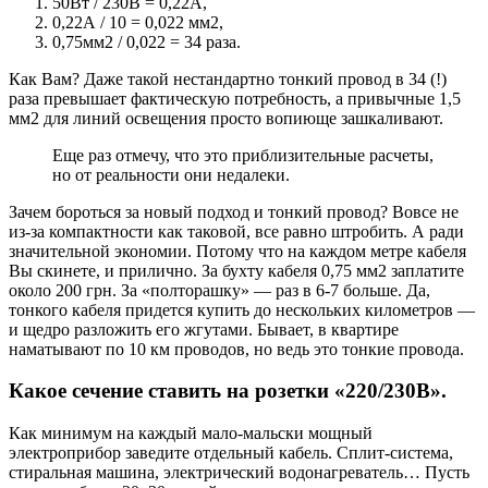
50Вт / 230В = 0,22А,
0,22А / 10 = 0,022 мм2,
0,75мм2 / 0,022 = 34 раза.
Как Вам? Даже такой нестандартно тонкий провод в 34 (!)
раза превышает фактическую потребность, а привычные 1,5
мм2 для линий освещения просто вопиюще зашкаливают.
Еще раз отмечу, что это приблизительные расчеты,
но от реальности они недалеки.
Зачем бороться за новый подход и тонкий провод? Вовсе не
из-за компактности как таковой, все равно штробить. А ради
значительной экономии. Потому что на каждом метре кабеля
Вы скинете, и прилично. За бухту кабеля 0,75 мм2 заплатите
около 200 грн. За «полторашку» — раз в 6-7 больше. Да,
тонкого кабеля придется купить до нескольких километров —
и щедро разложить его жгутами. Бывает, в квартире
наматывают по 10 км проводов, но ведь это тонкие провода.
Какое сечение ставить на розетки «220/230В».
Как минимум на каждый мало-мальски мощный
электроприбор заведите отдельный кабель. Сплит-система,
стиральная машина, электрический водонагреватель… Пусть