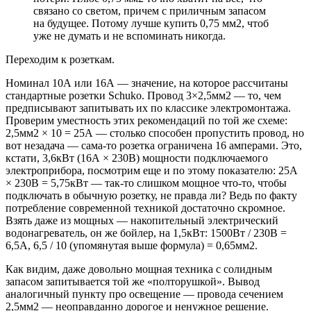
связано со светом, причем с приличным запасом
на будущее. Потому лучше купить 0,75 мм2, чтоб
уже не думать и не вспоминать никогда.
Переходим к розеткам.
Номинал 10А или 16А — значение, на которое рассчитаны
стандартные розетки Schuko. Провод 3×2,5мм2 — то, чем
предписывают запитывать их по классике электромонтажа.
Проверим уместность этих рекомендаций по той же схеме:
2,5мм2 × 10 = 25А — столько способен пропустить провод, но
вот незадача — сама-то розетка ограничена 16 амперами. Это,
кстати, 3,6кВт (16А × 230В) мощности подключаемого
электроприбора, посмотрим еще и по этому показателю: 25А
× 230В = 5,75кВт — так-то слишком мощное что-то, чтобы
подключать в обычную розетку, не правда ли? Ведь по факту
потребление современной техникой достаточно скромное.
Взять даже из мощных — накопительный электрический
водонагреватель, он же бойлер, на 1,5кВт: 1500Вт / 230В =
6,5А, 6,5 / 10 (упомянутая выше формула) = 0,65мм2.
Как видим, даже довольно мощная техника с солидным
запасом запитывается той же «полторушкой». Вывод
аналогичный пункту про освещение — провода сечением
2,5мм2 — неоправданно дорогое и ненужное решение.