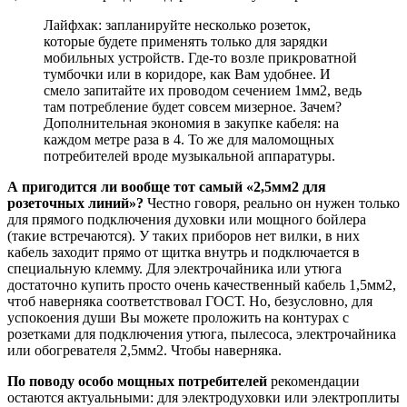
Лайфхак: запланируйте несколько розеток,
которые будете применять только для зарядки
мобильных устройств. Где-то возле прикроватной
тумбочки или в коридоре, как Вам удобнее. И
смело запитайте их проводом сечением 1мм2, ведь
там потребление будет совсем мизерное. Зачем?
Дополнительная экономия в закупке кабеля: на
каждом метре раза в 4. То же для маломощных
потребителей вроде музыкальной аппаратуры.
А пригодится ли вообще тот самый «2,5мм2 для
розеточных линий»?
Честно говоря, реально он нужен только
для прямого подключения духовки или мощного бойлера
(такие встречаются). У таких приборов нет вилки, в них
кабель заходит прямо от щитка внутрь и подключается в
специальную клемму. Для электрочайника или утюга
достаточно купить просто очень качественный кабель 1,5мм2,
чтоб наверняка соответствовал ГОСТ. Но, безусловно, для
успокоения души Вы можете проложить на контурах с
розетками для подключения утюга, пылесоса, электрочайника
или обогревателя 2,5мм2. Чтобы наверняка.
По поводу особо мощных потребителей
рекомендации
остаются актуальными: для электродуховки или электроплиты