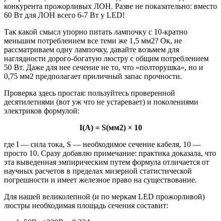
конкурента прожорливых ЛОН. Разве не показательно: вместо
60 Вт для ЛОН всего 6-7 Вт у LED!
Так какой смысл упорно питать лампочку с 10-кратно
меньшим потреблением все теми же 1,5 мм2? Ок, не
рассматриваем одну лампочку, давайте возьмем для
наглядности дорого-богатую люстру с общим потреблением
50 Вт. Даже для нее сечение не то, что «полторушка», но и
0,75 мм2 предполагает приличный запас прочности.
Проверка здесь простая: пользуйтесь проверенной
десятилетиями (вот уж что не устаревает) и поколениями
электриков формулой:
I(А) = S(мм2) × 10
где I — сила тока, S — необходимое сечение кабеля, 10 —
просто 10. Сразу добавлю примечание: практика доказала, что
эта выведенная эмпирическим путем формула отличается от
научных расчетов в пределах мизерной статистической
погрешности и имеет железное право на существование.
Для нашей великолепной (и по меркам LED прожорливой)
люстры необходимая площадь сечения составит: