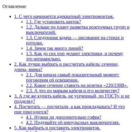
Оглавление
1.
С чего начинается адекватный электромонтаж.
1.1.
Где установить щиток?
1.2.
Дальше по плану разметка розеточных групп и
выключателей.
1.3.
Следующая задача — рисование на стенах и
потолке.
1.4.
Зачем так много линий?
1.5.
Как до сих пор делают электрики, и почему
это неправильно.
2.
Как лучше выбрать и рассчитать кабель: сечение,
длина, марка?
2.1.
Для начала самый показательный момент:
поговорим об освещении.
2.2.
Какое сечение ставить на розетки «220/230В».
2.3.
А что по маркам кабеля и его количеству?
3.
А где же купить кабель, не усеченный, по ГОСТу, и не
подделку?
4.
Посчитать — посчитали, а как прокладывать? И что
еще пригодится?
4.1.
Нужна ли дополнительно гофра?
4.2.
Подумайте об импульсных выключателях.
5.
Как выбрать и поставить электрощиток.