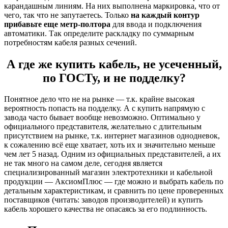
карандашным линиям. На них выполнена маркировка, что от
чего, так что не запутаетесь. Только
на каждый контур
прибавьте еще метр-полтора
для ввода и подключения
автоматики. Так определите раскладку по суммарным
потребностям кабеля разных сечений.
А где же купить кабель, не усеченный,
по ГОСТу, и не подделку?
Понятное дело что не на рынке — т.к. крайне высокая
вероятность попасть на подделку. А с купить напрямую с
завода часто бывает вообще невозможно. Оптимально у
официального представителя, желательно с длительным
присутствием на рынке, т.к. интернет магазинов однодневок,
к сожалению всё еще хватает, хоть их и значительно меньше
чем лет 5 назад. Одним из официальных представителей, а их
не так много на самом деле, сегодня является
специализированный магазин электротехники и кабельной
продукции — АксиомПлюс — где можно и выбрать кабель по
детальным характеристикам, и сравнить по цене проверенных
поставщиков (читать: заводов производителей) и купить
кабель хорошего качества не опасаясь за его подлинность.