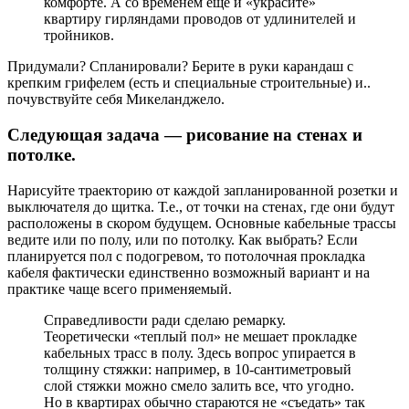
комфорте. А со временем еще и «украсите»
квартиру гирляндами проводов от удлинителей и
тройников.
Придумали? Спланировали? Берите в руки карандаш с
крепким грифелем (есть и специальные строительные) и..
почувствуйте себя Микеланджело.
Следующая задача — рисование на стенах и
потолке.
Нарисуйте траекторию от каждой запланированной розетки и
выключателя до щитка. Т.е., от точки на стенах, где они будут
расположены в скором будущем. Основные кабельные трассы
ведите или по полу, или по потолку. Как выбрать? Если
планируется пол с подогревом, то потолочная прокладка
кабеля фактически единственно возможный вариант и на
практике чаще всего применяемый.
Справедливости ради сделаю ремарку.
Теоретически «теплый пол» не мешает прокладке
кабельных трасс в полу. Здесь вопрос упирается в
толщину стяжки: например, в 10-сантиметровый
слой стяжки можно смело залить все, что угодно.
Но в квартирах обычно стараются не «съедать» так