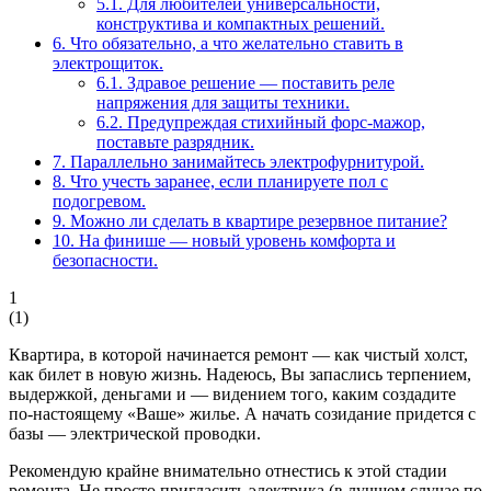
5.1.
Для любителей универсальности,
конструктива и компактных решений.
6.
Что обязательно, а что желательно ставить в
электрощиток.
6.1.
Здравое решение — поставить реле
напряжения для защиты техники.
6.2.
Предупреждая стихийный форс-мажор,
поставьте разрядник.
7.
Параллельно занимайтесь электрофурнитурой.
8.
Что учесть заранее, если планируете пол с
подогревом.
9.
Можно ли сделать в квартире резервное питание?
10.
На финише — новый уровень комфорта и
безопасности.
1
(
1
)
Квартира, в которой начинается ремонт — как чистый холст,
как билет в новую жизнь. Надеюсь, Вы запаслись терпением,
выдержкой, деньгами и — видением того, каким создадите
по-настоящему «Ваше» жилье. А начать созидание придется с
базы — электрической проводки.
Рекомендую крайне внимательно отнестись к этой стадии
ремонта. Не просто пригласить электрика (в лучшем случае по