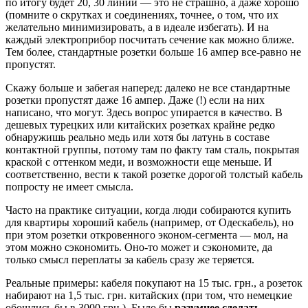
по итогу будет 20, 30 линий — это не страшно, а даже хорошо
(помните о скрутках и соединениях, точнее, о том, что их
желательно минимизировать, а в идеале избегать). И на
каждый электроприбор посчитать сечение как можно ближе.
Тем более, стандартные розетки больше 16 ампер все-равно не
пропустят.
Скажу больше и забегая наперед: далеко не все стандартные
розетки пропустят даже 16 ампер. Даже (!) если на них
написано, что могут. Здесь вопрос упирается в качество. В
дешевых турецких или китайских розетках крайне редко
обнаружишь реально медь или хотя бы латунь в составе
контактной группы, потому там по факту там сталь, покрытая
краской с оттенком меди, и возможности еще меньше. И
соответственно, вести к такой розетке дорогой толстый кабель
попросту не имеет смысла.
Часто на практике ситуации, когда люди собираются купить
для квартиры хороший кабель (например, от Одескабель), но
при этом розетки откровенного эконом-сегмента — мол, на
этом можно сэкономить. Оно-то может и сэкономите, да
только смысл переплаты за кабель сразу же теряется.
Реальные примеры: кабеля покупают на 15 тыс. грн., а розеток
набирают на 1,5 тыс. грн. китайских (при том, что немецкие
обошлись бы в 3000 грн.). Было бы
разумнее сделать