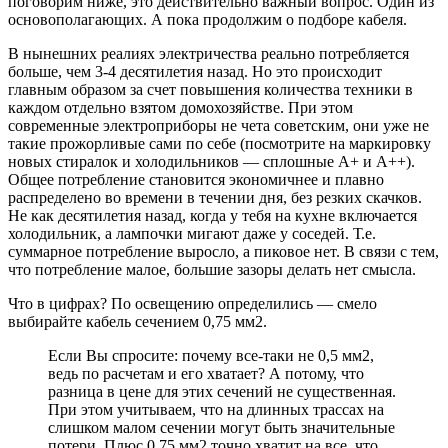
поговорим ниже, это действительно важный вопрос. Один из
основополагающих. А пока продолжим о подборе кабеля.
В нынешних реалиях электричества реально потребляется
больше, чем 3-4 десятилетия назад. Но это происходит
главным образом за счет повышения количества техники в
каждом отдельно взятом домохозяйстве. При этом
современные электроприборы не чета советским, они уже не
такие прожорливые сами по себе (посмотрите на маркировку
новых стиралок и холодильников — сплошные А+ и А++).
Общее потребление становится экономичнее и плавно
распределено во времени в течении дня, без резких скачков.
Не как десятилетия назад, когда у тебя на кухне включается
холодильник, а лампочки мигают даже у соседей. Т.е.
суммарное потребление выросло, а пиковое нет. В связи с тем,
что потребление малое, большие зазоры делать нет смысла.
Что в цифрах? По освещению определились — смело
выбирайте кабель сечением 0,75 мм2.
Если Вы спросите: почему все-таки не 0,5 мм2,
ведь по расчетам и его хватает? А потому, что
разница в цене для этих сечений не существенная.
При этом учитываем, что на длинных трассах на
слишком малом сечении могут быть значительные
потери. Плюс 0,75 мм2 точно хватит на все, что