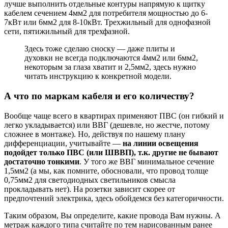
лучше выполнить отдельные контуры напрямую к щитку
кабелем сечением 4мм2 для потребителя мощностью до 6-
7кВт или 6мм2 для 8-10кВт. Трехжильный для однофазной
сети, пятижильный для трехфазной.
Здесь тоже сделаю сноску — даже плиты и
духовки не всегда подключаются 4мм2 или 6мм2,
некоторым за глаза хватит и 2,5мм2, здесь нужно
читать инструкцию к конкретной модели.
А что по маркам кабеля и его количеству?
Вообще чаще всего в квартирах применяют ПВС (он гибкий и
легко укладывается) или ВВГ (дешевле, но жестче, потому
сложнее в монтаже). Но, действуя по нашему плану
дифференциации, учитывайте —
на линии освещения
подойдет только ПВС (или ШВВП), т.к. другие не бывают
достаточно тонкими
. У того же ВВГ минимальное сечение
1,5мм2 (а мы, как помните, обосновали, что провод толще
0,75мм2 для светодиодных светильников смысла
прокладывать нет). На розетки зависит скорее от
предпочтений электрика, здесь обойдемся без категоричности.
Таким образом, Вы определите, какие провода Вам нужны. А
метраж каждого типа считайте по тем нарисованным ранее