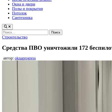
Окна и двери
Полы и покрытия
Потолок
Сантехника
Найти:
Опубликовано
Строительство
в
Средства ПВО уничтожили 172 беспило
автор:
oknaprogress