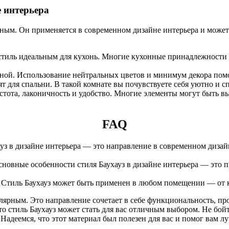
е интерьера
лярным. Он применяется в современном дизайне интерьера и мо
тиль идеальным для кухонь. Многие кухонные принадлежности в 
тиной. Использование нейтральных цветов и минимум декора пом
 для спальни. В такой комнате вы почувствуете себя уютно и с
истота, лаконичность и удобство. Многие элементы могут быть 
FAQ
хауз в дизайне интерьера — это направление в современном диз
Основные особенности стиля Баухауз в дизайне интерьера — это 
а? Стиль Баухауз может быть применен в любом помещении — от 
улярным. Это направление сочетает в себе функциональность, пр
то стиль Баухауз может стать для вас отличным выбором. Не бо
адеемся, что этот материал был полезен для вас и помог вам луч