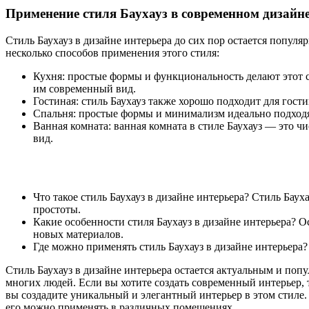
Применение стиля Баухауз в современном дизайн
Стиль Баухауз в дизайне интерьера до сих пор остается попу
несколько способов применения этого стиля:
Кухня: простые формы и функциональность делают этот с
им современный вид.
Гостиная: стиль Баухауз также хорошо подходит для гос
Спальня: простые формы и минимализм идеально подходят
Ванная комната: ванная комната в стиле Баухауз — это ч
вид.
Что такое стиль Баухауз в дизайне интерьера? Стиль Бау
простоты.
Какие особенности стиля Баухауз в дизайне интерьера? 
новых материалов.
Где можно применять стиль Баухауз в дизайне интерьер
Стиль Баухауз в дизайне интерьера остается актуальным и поп
многих людей. Если вы хотите создать современный интерьер, 
вы создадите уникальный и элегантный интерьер в этом стиле. Н
его можно применять в различных помещениях.