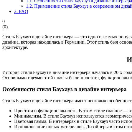
1.1.
Особенности стиля Баухауз в дизайне интерьера
1.2.
Применение стиля Баухауз в современном дизай
2.
FAQ
0
(
0
)
Стиль Баухауз в дизайне интерьера — это одно из самых попул
дизайна, которая находилась в Германии. Этот стиль был ос
архитектуре.
И
История стиля Баухауз в дизайне интерьера началась в 20-х го
Основными идеями этой школы были простота, функционально
Особенности стиля Баухауз в дизайне интерьера
Стиль Баухауз в дизайне интерьера имеет несколько особенност
Простота и функциональность. В этом стиле главное — эт
Минимализм. В стиле Баухауз используются геометричес
Цветовая гамма. В интерьерах в стиле Баухауз часто исп
Использование новых материалов. Дизайнеры в этом стил