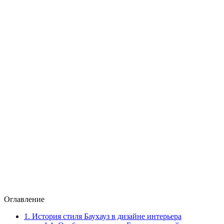
Оглавление
1.
История стиля Баухауз в дизайне интерьера