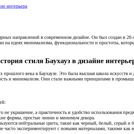
не интерьера
ярных направлений в современном дизайне. Он был создан в 20-
нован на идеях минимализма, функциональности и простоты, ко
стория стиля Баухауз в дизайне интерье
дах прошлого века в Баухаузе. Это была высшая школа искусств и 
сть и минимализм. Они стали важными принципами в промышле
ей:
о не украшение, а практичность и удобство использования пред
кие формы, простые линии и минимум декора.
ользуются нейтральные цвета, такие как черный, белый, серый и 
е часто экспериментируют с новыми материалами, такими как ме