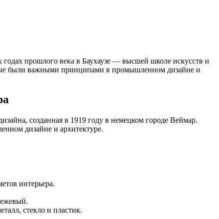
х годах прошлого века в Баухаузе — высшей школе искусств и
торые были важными принципами в промышленном дизайне и
ра
дизайна, созданная в 1919 году в немецком городе Веймар.
нном дизайне и архитектуре.
метов интерьера.
бежевый.
талл, стекло и пластик.