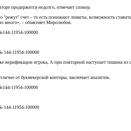
торе продержится недолго, отмечает спикер.
 ʺрежутʺ счет – то есть понижают лимиты, возможность ставить
но много», – объясняет Миролюбов.
№144-11954-100000
№ 144-11954-100000
е верификации игрока, А при повторной наступает тишина из с
отличие от букмекерской конторы, заключает аналитик.
№144-11954-100000
№ 144-11954-100000