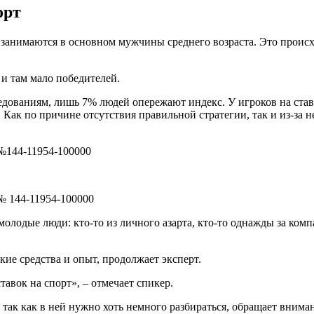
орт
 занимаются в основном мужчины среднего возраста. Это происхо
, и там мало победителей.
дованиям, лишь 7% людей опережают индекс. У игроков на став
Как по причине отсутствия правильной стратегии, так и из-за н
№144-11954-100000
№ 144-11954-100000
е молодые люди: кто-то из личного азарта, кто-то однажды за к
кие средства и опыт, продолжает эксперт.
ставок на спорт», – отмечает спикер.
 так как в ней нужно хоть немного разбираться, обращает внима