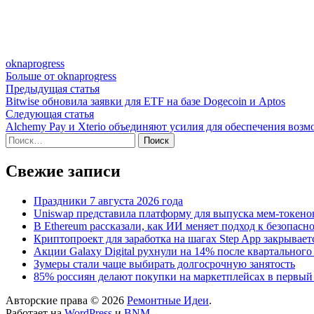
oknaprogress
Больше от oknaprogress
Навигация
Предыдущая
Предыдущая статья
статья:
Bitwise обновила заявки для ETF на базе Dogecoin и Aptos
по
Следующая
Следующая статья
записям
статья:
Alchemy Pay и Xterio объединяют усилия для обеспечения во
Найти:
Свежие записи
Праздники 7 августа 2026 года
Uniswap представила платформу для выпуска мем-токенов
В Ethereum рассказали, как ИИ меняет подход к безопасн
Криптопроект для заработка на шагах Step App закрывает
Акции Galaxy Digital рухнули на 14% после квартального
Зумеры стали чаще выбирать долгосрочную занятость
85% россиян делают покупки на маркетплейсах в первый
Авторские права © 2026
Ремонтные Идеи
.
Работает на
WordPress
и
BNM
.