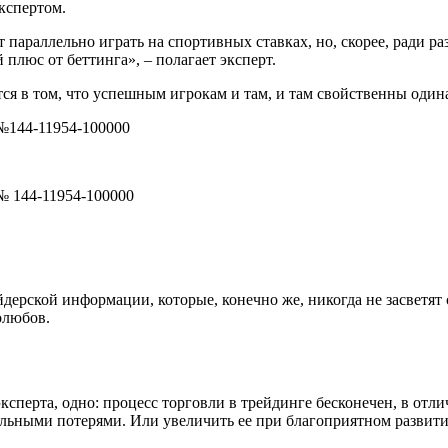
экспертом.
параллельно играть на спортивных ставках, но, скорее, ради ра
 плюс от беттинга», – полагает эксперт.
ется в том, что успешным игрокам и там, и там свойственны один
№144-11954-100000
№ 144-11954-100000
дерской информации, которые, конечно же, никогда не засветят 
олюбов.
ксперта, одно: процесс торговли в трейдинге бесконечен, в отл
ьными потерями. Или увеличить ее при благоприятном развитии с