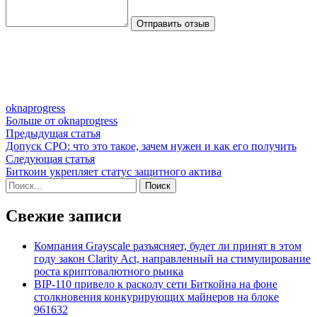
Отправить отзыв
oknaprogress
Больше от oknaprogress
Навигация
Предыдущая
Предыдущая статья
статья:
Допуск СРО: что это такое, зачем нужен и как его получить
по
Следующая
Следующая статья
записям
статья:
Биткоин укрепляет статус защитного актива
Найти:
Свежие записи
Компания Grayscale разъясняет, будет ли принят в этом
году закон Clarity Act, направленный на стимулирование
роста криптовалютного рынка
BIP-110 привело к расколу сети Биткойна на фоне
столкновения конкурирующих майнеров на блоке
961632