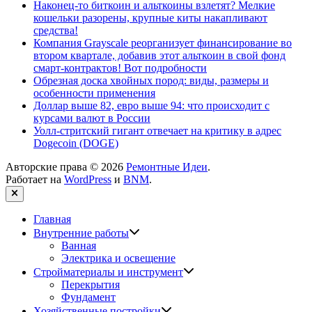
Наконец-то биткоин и альткоины взлетят? Мелкие
кошельки разорены, крупные киты накапливают
средства!
Компания Grayscale реорганизует финансирование во
втором квартале, добавив этот альткоин в свой фонд
смарт-контрактов! Вот подробности
Обрезная доска хвойных пород: виды, размеры и
особенности применения
Доллар выше 82, евро выше 94: что происходит с
курсами валют в России
Уолл-стритский гигант отвечает на критику в адрес
Dogecoin (DOGE)
Авторские права © 2026
Ремонтные Идеи
.
Работает на
WordPress
и
BNM
.
Закрыть
Главная
Показать
Внутренние работы
подменю
Ванная
Электрика и освещение
Показать
Стройматериалы и инструмент
подменю
Перекрытия
Фундамент
Показать
Хозяйственные постройки