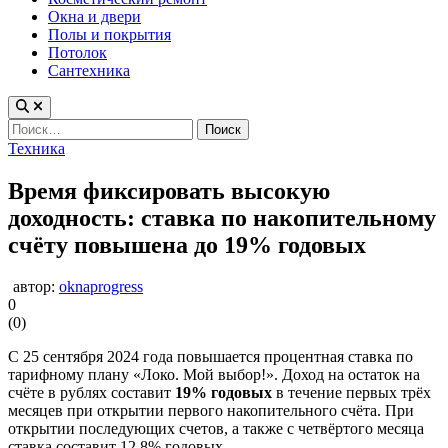
Окна и двери
Полы и покрытия
Потолок
Сантехника
Найти:
Опубликовано
Техника
в
Время фиксировать высокую
доходность: ставка по накопительному
счёту повышена до 19% годовых
автор:
oknaprogress
0
(
0
)
С 25 сентября 2024 года повышается процентная ставка по
тарифному плану «Локо. Мой выбор!». Доход на остаток на
счёте в рублях составит
19% годовых
в течение первых трёх
месяцев при открытии первого накопительного счёта. При
открытии последующих счетов, а также с четвёртого месяца
ставка составит 12,8% годовых.