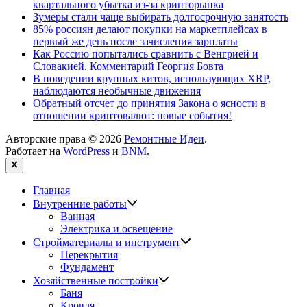
квартального убытка из-за крипторынка
Зумеры стали чаще выбирать долгосрочную занятость
85% россиян делают покупки на маркетплейсах в
первый же день после зачисления зарплаты
Как Россию попытались сравнить с Венгрией и
Словакией. Комментарий Георгия Бовта
В поведении крупных китов, использующих XRP,
наблюдаются необычные движения
Обратный отсчет до принятия Закона о ясности в
отношении криптовалют: новые события!
Авторские права © 2026
Ремонтные Идеи
.
Работает на
WordPress
и
BNM
.
Закрыть
Главная
Показать
Внутренние работы
подменю
Ванная
Электрика и освещение
Показать
Стройматериалы и инструмент
подменю
Перекрытия
Фундамент
Показать
Хозяйственные постройки
подменю
Баня
Кровля