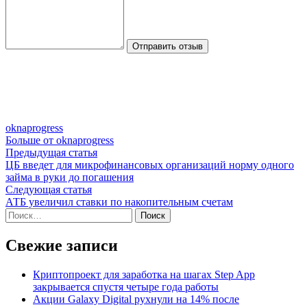
Отправить отзыв
oknaprogress
Больше от oknaprogress
Навигация
Предыдущая
Предыдущая статья
статья:
ЦБ введет для микрофинансовых организаций норму одного
по
займа в руки до погашения
записям
Следующая
Следующая статья
статья:
АТБ увеличил ставки по накопительным счетам
Найти:
Свежие записи
Криптопроект для заработка на шагах Step App
закрывается спустя четыре года работы
Акции Galaxy Digital рухнули на 14% после