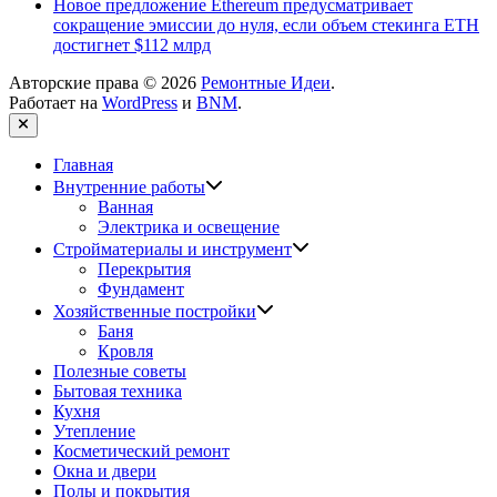
Новое предложение Ethereum предусматривает
сокращение эмиссии до нуля, если объем стекинга ETH
достигнет $112 млрд
Авторские права © 2026
Ремонтные Идеи
.
Работает на
WordPress
и
BNM
.
Закрыть
Главная
Показать
Внутренние работы
подменю
Ванная
Электрика и освещение
Показать
Стройматериалы и инструмент
подменю
Перекрытия
Фундамент
Показать
Хозяйственные постройки
подменю
Баня
Кровля
Полезные советы
Бытовая техника
Кухня
Утепление
Косметический ремонт
Окна и двери
Полы и покрытия