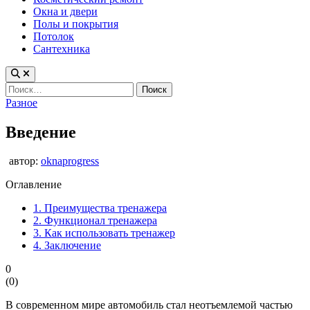
Окна и двери
Полы и покрытия
Потолок
Сантехника
Найти:
Опубликовано
Разное
в
Введение
автор:
oknaprogress
Оглавление
1.
Преимущества тренажера
2.
Функционал тренажера
3.
Как использовать тренажер
4.
Заключение
0
(
0
)
В современном мире автомобиль стал неотъемлемой частью