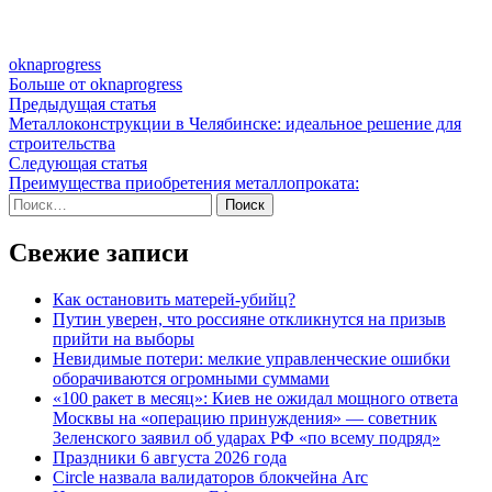
oknaprogress
Больше от oknaprogress
Навигация
Предыдущая
Предыдущая статья
статья:
Металлоконструкции в Челябинске: идеальное решение для
по
строительства
записям
Следующая
Следующая статья
статья:
Преимущества приобретения металлопроката:
Найти:
Свежие записи
Как остановить матерей-убийц?
Путин уверен, что россияне откликнутся на призыв
прийти на выборы
Невидимые потери: мелкие управленческие ошибки
оборачиваются огромными суммами
«100 ракет в месяц»: Киев не ожидал мощного ответа
Москвы на «операцию принуждения» — советник
Зеленского заявил об ударах РФ «по всему подряд»
Праздники 6 августа 2026 года
Circle назвала валидаторов блокчейна Arc