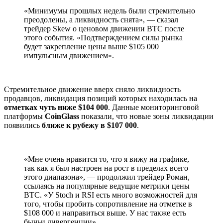
«Минимумы прошлых недель были стремительно
преодолены, а ликвидность снята», — сказал
трейдер Skew о ценовом движении BTC после
этого события. «Подтверждением силы рынка
будет закрепление цены выше $105 000
импульсным движением».
Стремительное движение вверх сняло ликвидность
продавцов, ликвидация позиций которых находилась на
отметках чуть ниже $104 000
. Данные мониторинговой
платформы
CoinGlass
показали, что новые зоны ликвидации
появились
ближе к рубежу в $107 000
.
«Мне очень нравится то, что я вижу на графике,
так как я был настроен на рост в пределах всего
этого диапазона», — продолжил трейдер Роман,
ссылаясь на популярные ведущие метрики цены
BTC. «У Stoch и RSI есть много возможностей для
того, чтобы пробить сопротивление на отметке в
$108 000 и направиться выше. У нас также есть
бычьи дивергенции».