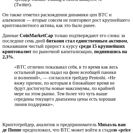
(Twitter).
Он также отметил расхождения динамики цен BTC и
альткоинов — вторые совсем не повторяют рост крупнейшего
криптовалютного актива, как это было ранее.
Данные
CoinMarketCap
только подтверждают его слова: за
последние семь дней
биткоин стал единственным активом
,
показавшим чистый прирост к курсу
среди 15 крупнейших
криптовалют
по рыночной капитализации,
поднявшись на
2,3%
.
«BTC отлично показывал себя, в то время как весь
остальной рынок падал на фоне всеобщей паники
и волнений», — согласился трейдер Pentoshi. «Не
вижу причин, по которым в ближайшее время не
будут достигнуты новые максимумы, по крайней
мере на этом рынке. Тем более что чуть выше
середины текущего диапазона цены есть хорошая
линия поддержки».
Криптотрейдер, аналитик и предприниматель
Михаэль ван
де Поппе
предположил, что BTC может войти в стади
ю «price