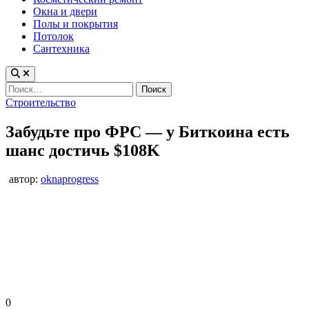
Окна и двери
Полы и покрытия
Потолок
Сантехника
Найти:
Опубликовано
Строительство
в
Забудьте про ФРС — у Биткоина есть
шанс достичь $108K
автор:
oknaprogress
0