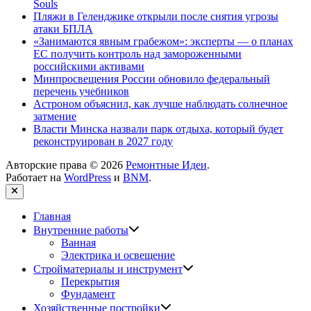
Souls
Пляжи в Геленджике открыли после снятия угрозы
атаки БПЛА
«Занимаются явным грабежом»: эксперты — о планах
ЕС получить контроль над замороженными
российскими активами
Минпросвещения России обновило федеральный
перечень учебников
Астроном объяснил, как лучше наблюдать солнечное
затмение
Власти Минска назвали парк отдыха, который будет
реконструирован в 2027 году
Авторские права © 2026
Ремонтные Идеи
.
Работает на
WordPress
и
BNM
.
Закрыть
Главная
Показать
Внутренние работы
подменю
Ванная
Электрика и освещение
Показать
Стройматериалы и инструмент
подменю
Перекрытия
Фундамент
Показать
Хозяйственные постройки