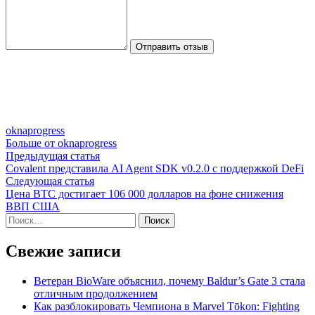
Отправить отзыв
oknaprogress
Больше от oknaprogress
Навигация
Предыдущая
Предыдущая статья
статья:
Covalent представила AI Agent SDK v0.2.0 с поддержкой DeFi
по
Следующая
Следующая статья
записям
статья:
Цена BTC достигает 106 000 долларов на фоне снижения
ВВП США
Найти:
Свежие записи
Ветеран BioWare объяснил, почему Baldur’s Gate 3 стала
отличным продолжением
Как разблокировать Чемпиона в Marvel Tōkon: Fighting