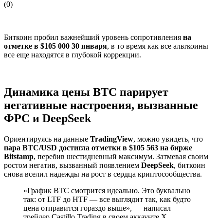
(
0
)
Биткоин пробил важнейший уровень сопротивления
на
отметке в $105 000 30 января
, в то время как все альткоины
все еще находятся в глубокой коррекции.
Динамика цены BTC парирует
негативные настроения, вызванные
ФРС и DeepSeek
Ориентируясь на данные
TradingView
, можно увидеть, что
пара BTC/USD достигла отметки в $105 563 на бирже
Bitstamp
, перебив шестидневный максимум. Затмевая своим
ростом негатив, вызванный появлением
DeepSeek
, биткоин
снова вселил надежды на рост в сердца криптосообщества.
«График BTC смотрится идеально. Это буквально
так: от LTF до HTF — все выглядит так, как будто
цена отправится гораздо выше», — написал
трейдер Castillo Trading в своем аккаунте X