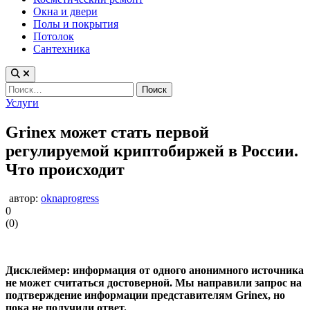
Окна и двери
Полы и покрытия
Потолок
Сантехника
Найти:
Опубликовано
Услуги
в
Grinex может стать первой
регулируемой криптобиржей в России.
Что происходит
автор:
oknaprogress
0
(
0
)
Дисклеймер: информация от одного анонимного источника
не может считаться достоверной. Мы направили запрос на
подтверждение информации представителям Grinex, но
пока не получили ответ.