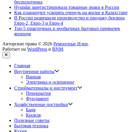
беспилотника
Hyundai зарегистрировала товарные знаки в России
Как планируют ускорять очередь на жилье в Казахстане
В России разрешили производство и продажу бензина
Евро-2, Евро-3 и Евро-4
Топ-5 практичных и необычных бытовых привычек
японцев
Авторские права © 2026
Ремонтные Идеи
.
Работает на
WordPress
и
BNM
.
Закрыть
Главная
Показать
Внутренние работы
подменю
Ванная
Электрика и освещение
Показать
Стройматериалы и инструмент
подменю
Перекрытия
Фундамент
Показать
Хозяйственные постройки
подменю
Баня
Кровля
Полезные советы
Бытовая техника
Кухня