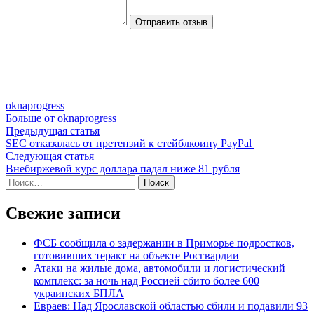
Отправить отзыв
oknaprogress
Больше от oknaprogress
Навигация
Предыдущая
Предыдущая статья
статья:
SEC отказалась от претензий к стейблкоину PayPal
по
Следующая
Следующая статья
записям
статья:
Внебиржевой курс доллара падал ниже 81 рубля
Найти:
Свежие записи
ФСБ сообщила о задержании в Приморье подростков,
готовивших теракт на объекте Росгвардии
Атаки на жилые дома, автомобили и логистический
комплекс: за ночь над Россией сбито более 600
украинских БПЛА
Евраев: Над Ярославской областью сбили и подавили 93