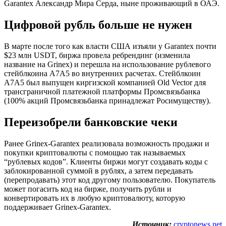
Garantex Александр Мира Серда, ныне проживающий в ОАЭ.
Цифровой рубль больше не нужен
В марте после того как власти США изъяли у Garantex почти
$23 млн USDT, биржа провела ребрендинг (изменила
название на Grinex) и перешла на использование рублевого
стейблкоина A7A5 во внутренних расчетах. Стейблкоин
A7A5 был выпущен киргизской компанией Old Vector для
трансграничной платежной платформы Промсвязьбанка
(100% акций Промсвязьбанка принадлежат Росимуществу).
Переизобрели банковские чеки
Ранее Grinex-Garantex реализовала возможность продажи и
покупки криптовалюты с помощью так называемых
“рублевых кодов”. Клиенты биржи могут создавать коды с
заблокированной суммой в рублях, а затем передавать
(перепродавать) этот код другому пользователю. Покупатель
может погасить код на бирже, получить рубли и
конвертировать их в любую криптовалюту, которую
поддерживает Grinex-Garantex.
Источник:
cryptonews.net