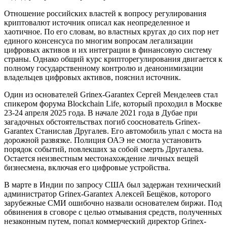
Отношение российских властей к вопросу регулирования
криптовалют источник описал как неопределенное и
хаотичное. По его словам, во властных кругах до сих пор нет
единого консенсуса по многим вопросам легализации
цифровых активов и их интеграции в финансовую систему
страны. Однако общий курс крипторегулирования двигается к
полному государственному контролю и деанонимизации
владельцев цифровых активов, пояснил источник.
Один из основателей Grinex-Garantex Сергей Менделеев стал
спикером форума Blockchain Life, который проходил в Москве
23-24 апреля 2025 года. В начале 2021 года в Дубае при
загадочных обстоятельствах погиб сооснователь Grinex-
Garantex Станислав Другалев. Его автомобиль упал с моста на
дорожной развязке. Полиция ОАЭ не смогла установить
порядок событий, повлекших за собой смерть Другалева.
Остается неизвестным местонахождение личных вещей
бизнесмена, включая его цифровые устройства.
В марте в Индии по запросу США был задержан технический
администратор Grinex-Garantex Алексей Бещёков, которого
зарубежные СМИ ошибочно назвали основателем биржи. Под
обвинения в сговоре с целью отмывания средств, полученных
незаконным путем, попал коммерческий директор Grinex-