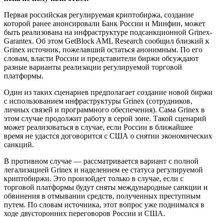
Первая российская регулируемая криптобиржа, создание
которой ранее анонсировали Банк России и Минфин, может
быть реализована на инфраструктуре подсанкционной Grinex-
Garantex. Об этом GetBlock AML Research сообщил близкий к
Grinex источник, пожелавший остаться анонимным. По его
словам, власти России и представители биржи обсуждают
разные варианты реализации регулируемой торговой
платформы.
Один из таких сценариев предполагает создание новой биржи
с использованием инфраструктуры Grinex (сотрудников,
личных связей и программного обеспечения). Сама Grinex в
этом случае продолжит работу в серой зоне. Такой сценарий
может реализоваться в случае, если России в ближайшее
время не удастся договорится с США о снятии экономических
санкций.
В противном случае — рассматривается вариант с полной
легализацией Grinex и наделением ее статуса регулируемой
криптобиржи. Это произойдет только в случае, если с
торговой платформы будут сняты международные санкции и
обвинения в отмывании средств, полученных преступным
путем. По словам источника, этот вопрос уже поднимался в
ходе двусторонних переговоров России и США.