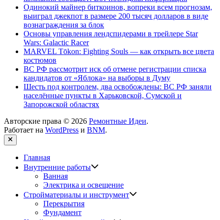
Одинокий майнер биткоинов, вопреки всем прогнозам,
выиграл джекпот в размере 200 тысяч долларов в виде
вознаграждения за блок
Основы управления лендспидерами в трейлере Star
Wars: Galactic Racer
MARVEL Tōkon: Fighting Souls — как открыть все цвета
костюмов
ВС РФ рассмотрит иск об отмене регистрации списка
кандидатов от «Яблока» на выборы в Думу
Шесть под контролем, два освобождены: ВС РФ заняли
населённые пункты в Харьковской, Сумской и
Запорожской областях
Авторские права © 2026
Ремонтные Идеи
.
Работает на
WordPress
и
BNM
.
Закрыть
Главная
Показать
Внутренние работы
подменю
Ванная
Электрика и освещение
Показать
Стройматериалы и инструмент
подменю
Перекрытия
Фундамент