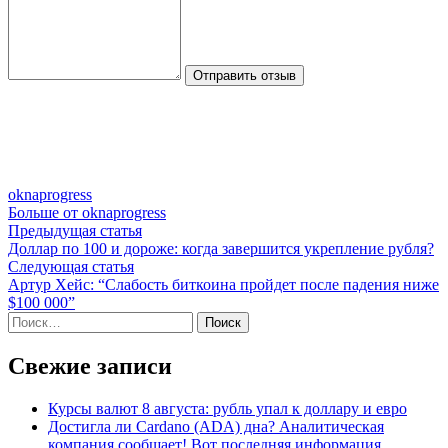
Отправить отзыв
oknaprogress
Больше от oknaprogress
Навигация
Предыдущая
Предыдущая статья
статья:
Доллар по 100 и дороже: когда завершится укрепление рубля?
по
Следующая
Следующая статья
записям
статья:
Артур Хейс: “Слабость биткоина пройдет после падения ниже
$100 000”
Найти:
Свежие записи
Курсы валют 8 августа: рубль упал к доллару и евро
Достигла ли Cardano (ADA) дна? Аналитическая
компания сообщает! Вот последняя информация