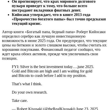
Он прогнозирует, что крах мирового долгового
пузыря приведет к тому, что больше всего
пострадают вкладчики фиатных денег.
Кийосаки утверждает, что в книге 2013 года
«Пророчество богатого папы» был точно предсказан
текущий кризис.
Автор книги «Богатый папа, бедный папа» Роберт Кийосаки
определил серебро как лучшую инвестиционную
возможность в июне 2025 года. Он предупредил, что текущие
цены на биткоин и золото слишком высоки, чтобы считать их
хорошими покупками. Финансовый педагог сообщил, что
ждет краха обоих активов, прежде чем увеличивать свои
позиции.
FYI: Silver is the best investment today….june 2025.
Gold and Bitcoin are high and I am waiting for gold
and Bitcoin to crash before I add to my position.
That’s what I think.
Do your own research.
Take care.
— Robert Kiyosaki (@theRealKiyosaki) June 23, 2025