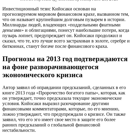
Инвестиционный тезис Кийосаки основан на
прогнозируемом мировом финансовом крахе, вызванном тем,
что он называет крупнейшим долговым пузырем в истории.
Миллиарды людей, владеющих «поддельными фиатными
деньгами» и облигациями, понесут наибольшие потери, когда
пузырь лопнет, предупреждает он. Кийосаки продолжил и
сказал, что те, кто лучше всего застрахован в золоте, серебре и
биткоинах, станут богаче после финансового краха.
Прогнозы на 2013 год подтверждаются
на фоне разворачивающегося
экономического кризиса
Автор заявил об оправдании предсказаний, сделанных в его
книге 2013 года «Пророчество богатого папы», которая, как
он утверждает, точно предсказала текущие экономические
условия. Кийосаки выразил разочарование другими
финансовыми комментаторами, которые, по его мнению,
ложно утверждают, что предупреждали о кризисе. Он также
заявил, что его эго имеет свое место в защите его более
ранних предсказаний о глобальной финансовой
нестабильности.