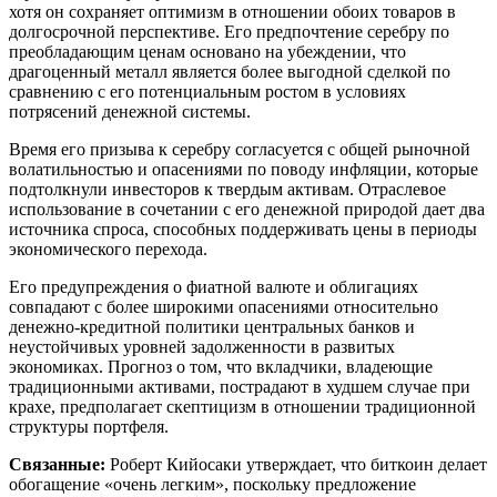
хотя он сохраняет оптимизм в отношении обоих товаров в
долгосрочной перспективе. Его предпочтение серебру по
преобладающим ценам основано на убеждении, что
драгоценный металл является более выгодной сделкой по
сравнению с его потенциальным ростом в условиях
потрясений денежной системы.
Время его призыва к серебру согласуется с общей рыночной
волатильностью и опасениями по поводу инфляции, которые
подтолкнули инвесторов к твердым активам. Отраслевое
использование в сочетании с его денежной природой дает два
источника спроса, способных поддерживать цены в периоды
экономического перехода.
Его предупреждения о фиатной валюте и облигациях
совпадают с более широкими опасениями относительно
денежно-кредитной политики центральных банков и
неустойчивых уровней задолженности в развитых
экономиках. Прогноз о том, что вкладчики, владеющие
традиционными активами, пострадают в худшем случае при
крахе, предполагает скептицизм в отношении традиционной
структуры портфеля.
Связанные:
Роберт Кийосаки утверждает, что биткоин делает
обогащение «очень легким», поскольку предложение